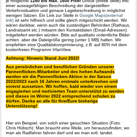
je möglichst
1280 bis max. 1600 Pixel
Größe (breite Seite) inkl.
einer aussagefähigen Beschreibung der dargestellten
Verkehrssituation und genaue Lagebeschreibung in möglichst
wenigen Sätzen. Ein Link zur Stelle in
Google Maps(external
link)
ist sehr hilfreich und sollte gleich mitgeschickt werden. Wir
wären dankbar, wenn auch die zuständigen Behörden (Rathaus,
Landratsamt etc.) mitsamt den Kontaktdaten (Email-Adressen)
mitgeliefert werden würden. Bitte auf qualitativ ordentliche Bilder
achten, aber die Dateigröße gering (unter 1 MB) halten. Wir
empfehlen eine Qualitätskomprimierung, z.B. auf 80% mit dem
kostenfreien Programm IrfanView.
Achtung: Hinweis Stand Juni 2022!
Aus persönlichen und beruflichen Gründen unserer
Pannenflicken-Mitarbeiter und des hohen Aufwands
werden wir die Pannenflicken-Aktion in der Saison
2022/2023 nach 16 Jahren erstmals unterbrechen und
vorerst aussetzen. Wir hoffen, bald wieder von einem
engagierten und motivierten Team unterstützt zu werden
und dieses im Winter 2022 entsprechend schulen zu
dürfen. Danke an alle für Ihre/Eure bisherige
Unterstützung!
Hier ein Beispiel, von solch einer gesuchten Situation (Foto:
Chris Hübsch): Man braucht eine Weile, um herauszufinden, wo
man als Radfahrer fahren darf und wo man evtl. landet.