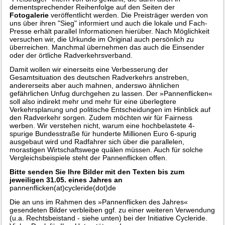
dementsprechender Reihenfolge auf den Seiten der
Fotogalerie
veröffentlicht werden. Die Preisträger werden von
uns über ihren "Sieg" informiert und auch die lokale und Fach-
Presse erhält parallel Informationen hierüber. Nach Möglichkeit
versuchen wir, die Urkunde im Original auch persönlich zu
überreichen. Manchmal übernehmen das auch die Einsender
oder der örtliche Radverkehrsverband.
Damit wollen wir einerseits eine Verbesserung der
Gesamtsituation des deutschen Radverkehrs anstreben,
andererseits aber auch mahnen, anderswo ähnlichen
gefährlichen Unfug durchgehen zu lassen. Der »Pannenflicken«
soll also indirekt mehr und mehr für eine überlegtere
Verkehrsplanung und politische Entscheidungen im Hinblick auf
den Radverkehr sorgen. Zudem möchten wir für Fairness
werben. Wir verstehen nicht, warum eine hochbelastete 4-
spurige Bundesstraße für hunderte Millionen Euro 6-spurig
ausgebaut wird und Radfahrer sich über die parallelen,
morastigen Wirtschaftswege quälen müssen. Auch für solche
Vergleichsbeispiele steht der Pannenflicken offen.
Bitte senden Sie Ihre Bilder mit den Texten bis zum
jeweiligen 31.05. eines Jahres an
pannenflicken(at)cycleride(dot)de
Die an uns im Rahmen des »Pannenflicken des Jahres«
gesendeten Bilder verbleiben ggf. zu einer weiteren Verwendung
(u.a. Rechtsbeistand - siehe unten) bei der Initiative Cycleride.