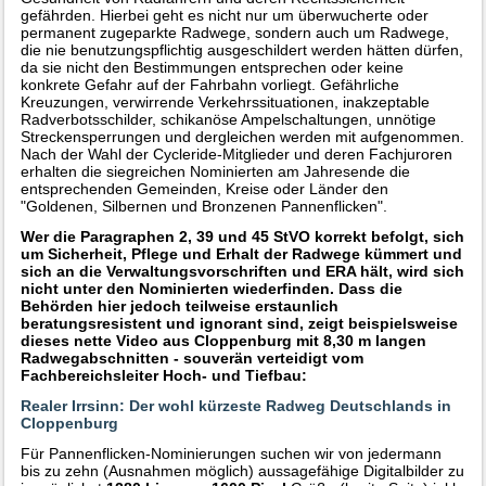
gefährden. Hierbei geht es nicht nur um überwucherte oder
permanent zugeparkte Radwege, sondern auch um Radwege,
die nie benutzungspflichtig ausgeschildert werden hätten dürfen,
da sie nicht den Bestimmungen entsprechen oder keine
konkrete Gefahr auf der Fahrbahn vorliegt. Gefährliche
Kreuzungen, verwirrende Verkehrssituationen, inakzeptable
Radverbotsschilder, schikanöse Ampelschaltungen, unnötige
Streckensperrungen und dergleichen werden mit aufgenommen.
Nach der Wahl der Cycleride-Mitglieder und deren Fachjuroren
erhalten die siegreichen Nominierten am Jahresende die
entsprechenden Gemeinden, Kreise oder Länder den
"Goldenen, Silbernen und Bronzenen Pannenflicken".
Wer die Paragraphen 2, 39 und 45 StVO korrekt befolgt, sich
um Sicherheit, Pflege und Erhalt der Radwege kümmert und
sich an die Verwaltungsvorschriften und ERA hält, wird sich
nicht unter den Nominierten wiederfinden. Dass die
Behörden hier jedoch teilweise erstaunlich
beratungsresistent und ignorant sind, zeigt beispielsweise
dieses nette Video aus Cloppenburg mit 8,30 m langen
Radwegabschnitten - souverän verteidigt vom
Fachbereichsleiter Hoch- und Tiefbau:
Realer Irrsinn: Der wohl kürzeste Radweg Deutschlands in
Cloppenburg
Für Pannenflicken-Nominierungen suchen wir von jedermann
bis zu zehn (Ausnahmen möglich) aussagefähige Digitalbilder zu