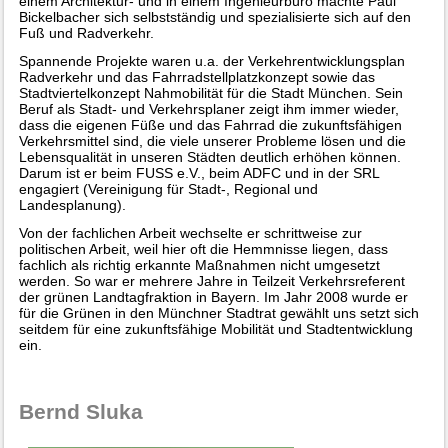
einem Architektur- und in einem Ingenieurbüro machte Paul
Bickelbacher sich selbstständig und spezialisierte sich auf den
Fuß und Radverkehr.
Spannende Projekte waren u.a. der Verkehrentwicklungsplan
Radverkehr und das Fahrradstellplatzkonzept sowie das
Stadtviertelkonzept Nahmobilität für die Stadt München. Sein
Beruf als Stadt- und Verkehrsplaner zeigt ihm immer wieder,
dass die eigenen Füße und das Fahrrad die zukunftsfähigen
Verkehrsmittel sind, die viele unserer Probleme lösen und die
Lebensqualität in unseren Städten deutlich erhöhen können.
Darum ist er beim FUSS e.V., beim ADFC und in der SRL
engagiert (Vereinigung für Stadt-, Regional und
Landesplanung).
Von der fachlichen Arbeit wechselte er schrittweise zur
politischen Arbeit, weil hier oft die Hemmnisse liegen, dass
fachlich als richtig erkannte Maßnahmen nicht umgesetzt
werden. So war er mehrere Jahre in Teilzeit Verkehrsreferent
der grünen Landtagfraktion in Bayern. Im Jahr 2008 wurde er
für die Grünen in den Münchner Stadtrat gewählt uns setzt sich
seitdem für eine zukunftsfähige Mobilität und Stadtentwicklung
ein.
Bernd Sluka