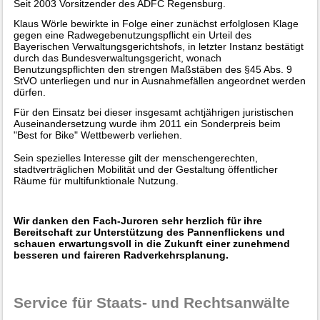
Seit 2003 Vorsitzender des ADFC Regensburg.
Klaus Wörle bewirkte in Folge einer zunächst erfolglosen Klage
gegen eine Radwegebenutzungspflicht ein Urteil des
Bayerischen Verwaltungsgerichtshofs, in letzter Instanz bestätigt
durch das Bundesverwaltungsgericht, wonach
Benutzungspflichten den strengen Maßstäben des §45 Abs. 9
StVO unterliegen und nur in Ausnahmefällen angeordnet werden
dürfen.
Für den Einsatz bei dieser insgesamt achtjährigen juristischen
Auseinandersetzung wurde ihm 2011 ein Sonderpreis beim
"Best for Bike" Wettbewerb verliehen.
Sein spezielles Interesse gilt der menschengerechten,
stadtverträglichen Mobilität und der Gestaltung öffentlicher
Räume für multifunktionale Nutzung.
Wir danken den Fach-Juroren sehr herzlich für ihre
Bereitschaft zur Unterstützung des Pannenflickens und
schauen erwartungsvoll in die Zukunft einer zunehmend
besseren und faireren Radverkehrsplanung.
Service für Staats- und Rechtsanwälte