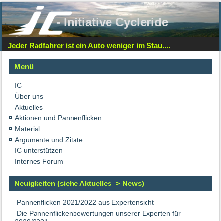
- Initiative Cycleride
Jeder Radfahrer ist ein Auto weniger im Stau....
Menü
IC
Über uns
Aktuelles
Aktionen und Pannenflicken
Material
Argumente und Zitate
IC unterstützen
Internes Forum
Neuigkeiten (siehe Aktuelles -> News)
Pannenflicken 2021/2022 aus Expertensicht
Die Pannenflickenbewertungen unserer Experten für