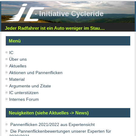
- Initiative Cycleride
Jeder Radfahrer ist ein Auto weniger im Stau....
Menü
IC
Über uns
Aktuelles
Aktionen und Pannenflicken
Material
Argumente und Zitate
IC unterstützen
Internes Forum
Neuigkeiten (siehe Aktuelles -> News)
Pannenflicken 2021/2022 aus Expertensicht
Die Pannenflickenbewertungen unserer Experten für