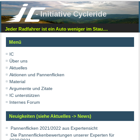
- Initiative Cycleride
Jeder Radfahrer ist ein Auto weniger im Stau....
Menü
IC
Über uns
Aktuelles
Aktionen und Pannenflicken
Material
Argumente und Zitate
IC unterstützen
Internes Forum
Neuigkeiten (siehe Aktuelles -> News)
Pannenflicken 2021/2022 aus Expertensicht
Die Pannenflickenbewertungen unserer Experten für