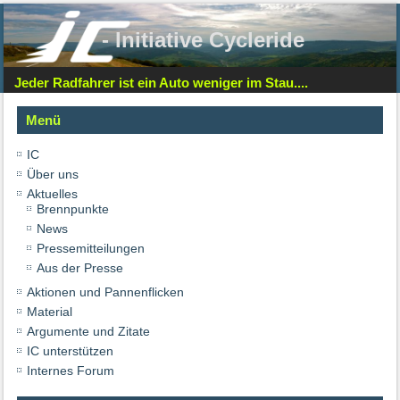
- Initiative Cycleride
Jeder Radfahrer ist ein Auto weniger im Stau....
Menü
IC
Über uns
Aktuelles
Brennpunkte
News
Pressemitteilungen
Aus der Presse
Aktionen und Pannenflicken
Material
Argumente und Zitate
IC unterstützen
Internes Forum