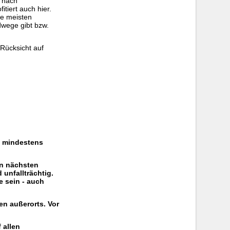
0 nach
tiert auch hier.
ie meisten
dwege gibt bzw.
Rücksicht auf
e mindestens
en nächsten
 unfallträchtig.
 sein - auch
en außerorts. Vor
 allen