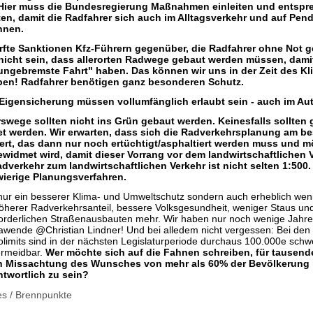
Hier muss die Bundesregierung Maßnahmen einleiten und entsp
n, damit die Radfahrer sich auch im Alltagsverkehr und auf Pend
nnen.
rfte Sanktionen Kfz-Führern gegenüber, die Radfahrer ohne Not 
 nicht sein, dass allerorten Radwege gebaut werden müssen, dami
, ungebremste Fahrt" haben. Das können wir uns in der Zeit des K
uben! Radfahrer benötigen ganz besonderen Schutz.
igensicherung müssen vollumfänglich erlaubt sein - auch im Aut
wege sollten nicht ins Grün gebaut werden. Keinesfalls sollten
et werden. Wir erwarten, dass sich die Radverkehrsplanung am b
ert, das dann nur noch ertüchtigt/asphaltiert werden muss und m
idmet wird, damit dieser Vorrang vor dem landwirtschaftlichen 
adverkehr zum landwirtschaftlichen Verkehr ist nicht selten 1:500
wierige Planungsverfahren.
 nur ein besserer Klima- und Umweltschutz sondern auch erheblich we
höherer Radverkehrsanteil, bessere Volksgesundheit, weniger Staus und
forderlichen Straßenausbauten mehr. Wir haben nur noch wenige Jahre 
awende @Christian Lindner! Und bei alledem nicht vergessen: Bei den
limits sind in der nächsten Legislaturperiode durchaus 100.000e schw
ermeidbar.
Wer möchte sich auf die Fahnen schreiben, für tausend
ch Missachtung des Wunsches von mehr als 60% der Bevölkerung
ntwortlich zu sein?
es
/
Brennpunkte