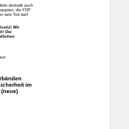
tete deshalb auch
haupten, die FDP
r sein Tod darf
Justiz! Wir
t! Die
ndlichen
zur
Verbänden
icherheit im
 (neue)