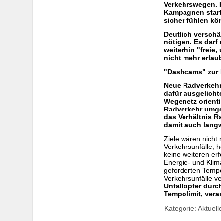
Verkehrswegen. 
Kampagnen starte
sicher fühlen kö
Deutlich verschä
nötigen. Es darf
weiterhin "freie
nicht mehr erla
"Dashcams" zur E
Neue Radverkehrs
dafür ausgelicht
Wegenetz orienti
Radverkehr umgew
das Verhältnis R
damit auch lang
Ziele wären nicht
Verkehrsunfälle, 
keine weiteren er
Energie- und Klim
geforderten Tempo
Verkehrsunfälle v
Unfallopfer dur
Tempolimit, vera
Kategorie:
Aktuell