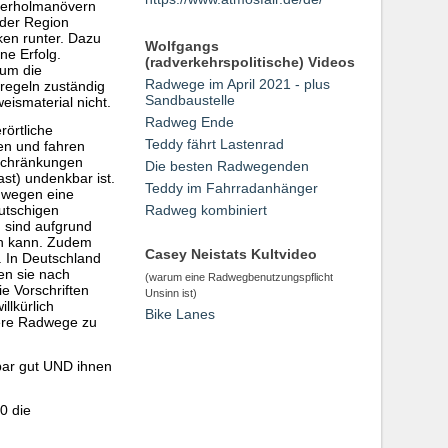
Überholmanövern
 der Region
ken runter. Dazu
Wolfgangs
ne Erfolg.
(radverkehrspolitische) Videos
 um die
Radwege im April 2021 - plus
sregeln zuständig
Sandbaustelle
eismaterial nicht.
Radweg Ende
örtliche
Teddy fährt Lastenrad
en und fahren
nschränkungen
Die besten Radwegenden
st) undenkbar ist.
Teddy im Fahrradanhänger
dwegen eine
rutschigen
Radweg kombiniert
 sind aufgrund
ren kann. Zudem
Casey Neistats Kultvideo
 In Deutschland
en sie nach
(warum eine Radwegbenutzungspflicht
e Vorschriften
Unsinn ist)
llkürlich
Bike Lanes
here Radwege zu
bar gut UND ihnen
0 die