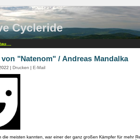
tive Cycleride
au....
von "Natenom" / Andreas Mandalka
 2022
|
Drucken
|
E-Mail
n die meisten kannten, war einer der ganz großen Kämpfer für mehr R