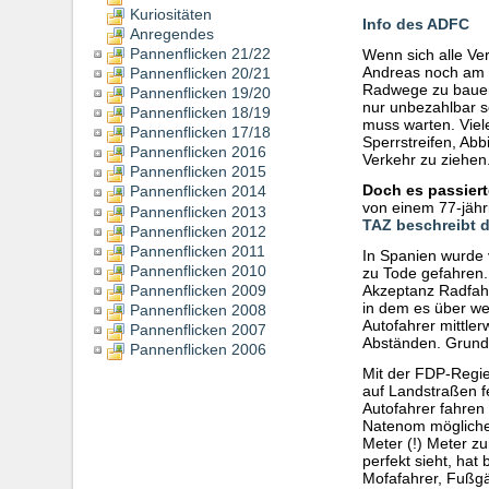
Kuriositäten
Info des ADFC
Anregendes
Pannenflicken 21/22
Wenn sich alle Ve
Andreas noch am L
Pannenflicken 20/21
Radwege zu bauen, 
Pannenflicken 19/20
nur unbezahlbar s
Pannenflicken 18/19
muss warten. Viel
Pannenflicken 17/18
Sperrstreifen, Ab
Pannenflicken 2016
Verkehr zu ziehen
Pannenflicken 2015
Doch es passiert
Pannenflicken 2014
von einem 77-jähr
Pannenflicken 2013
TAZ beschreibt d
Pannenflicken 2012
Pannenflicken 2011
In Spanien wurde 
Pannenflicken 2010
zu Tode gefahren.
Pannenflicken 2009
Akzeptanz Radfahre
in dem es über we
Pannenflicken 2008
Autofahrer mittler
Pannenflicken 2007
Abständen. Grun
Pannenflicken 2006
Mit der FDP-Regie
auf Landstraßen f
Autofahrer fahren
Natenom möglicher
Meter (!) Meter z
perfekt sieht, hat
Mofafahrer, Fußg