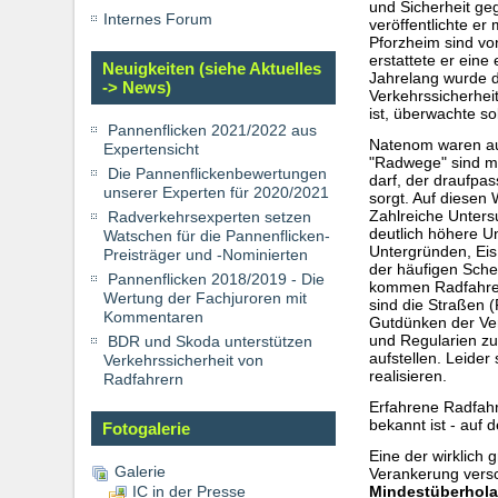
und Sicherheit ge
Internes Forum
veröffentlichte e
Pforzheim sind vo
erstattete er ein
Neuigkeiten (siehe Aktuelles
Jahrelang wurde d
-> News)
Verkehrssicherhei
ist, überwachte so
Pannenflicken 2021/2022 aus
Natenom waren au
Expertensicht
"Radwege" sind me
Die Pannenflickenbewertungen
darf, der draufpa
unserer Experten für 2020/2021
sorgt. Auf diesen
Zahlreiche Unter
Radverkehrsexperten setzen
deutlich höhere U
Watschen für die Pannenflicken-
Untergründen, Eis
Preisträger und -Nominierten
der häufigen Sche
Pannenflicken 2018/2019 - Die
kommen Radfahrer 
Wertung der Fachjuroren mit
sind die Straßen 
Kommentaren
Gutdünken der Verk
und Regularien zu
BDR und Skoda unterstützen
aufstellen. Leide
Verkehrssicherheit von
realisieren.
Radfahrern
Erfahrene Radfahr
bekannt ist - auf
Fotogalerie
Eine der wirklich
Galerie
Verankerung versc
Mindestüberholab
IC in der Presse