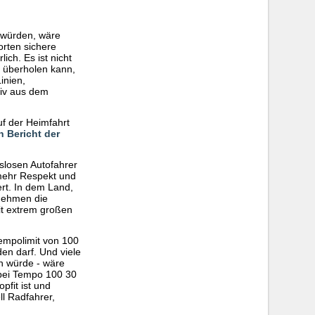
 würden, wäre
orten sichere
ich. Es ist nicht
r überholen kann,
inien,
siv aus dem
f der Heimfahrt
n Bericht der
slosen Autofahrer
 mehr Respekt und
ert. In dem Land,
 nehmen die
mit extrem großen
Tempolimit von 100
en darf. Und viele
en würde - wäre
 bei Tempo 100 30
pfit ist und
ll Radfahrer,