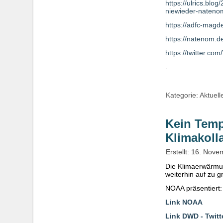
https://ulrics.blo
niewieder-natenom
https://adfc-mag
https://natenom.de
https://twitter.
.
Kategorie:
Aktuell
Kein Temp
Klimakoll
Erstellt: 16. Nov
Die Klimaerwärmun
weiterhin auf zu
NOAA präsentiert: 
Link NOAA
Link DWD - Twitt