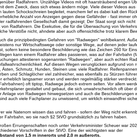
genüber Radfahrern. Unzählige Videos mit oft haarsträubend engen 
r mit dem Zweck, dass sich etwas ändern möge. Viele dieser Videos aus
n lauten Schockschreien begleitet, manchem lief es dabei kalt den Rüc
e erhebliche Anzahl von Anzeigen gegen diese Gefährder - fast immer oh
er radfahrenden Gesellschaft damit gezeigt: Der Staat sorgt sich nicht
t von Radfahrern. Die Exekutive, die für die Überwachung von Verkehr
lche Verstöße nicht, ahndete aber auch offensichtliche trotz klarem Bew
ch die prinzipbedingten Gefahren von "Radwegen" wohlbekannt. Außer
istens nur Wirtschaftswege oder sonstige Wege, auf denen jeder lauf
sst, sofern keine besondere Beschilderung wie das Zeichen 260 für Ei
 Wegen kann einem Radfahrer alles passieren, was auf der Fahrbahn (fa
suchungen attestieren sogenannten "Radwegen", aber auch echten Ra
nfallwahrscheinlichkeit. Auf diesen Wegen verunglücken aufgrund von 
, Ästen, Schmutz, Hunden, Steinen usw. viele Radfahrer. Reifenpannen
rben und Schlaglöcher viel zahlreicher, was ebenfalls zu Stürzen füh
erheblich langsamer voran und werden regelmäßig stärker verdreckt.
(Fahrbahnen) oft tiptop, Radwege jedoch extrem selten. Vor allem werd
ehrsplaner gestaltet und gebaut, die sich unwahrscheinlich oft über di
r Anlage von Radwegen hinwegsetzen und auch die Beschilderungen wi
r sind auch viele Fachplaner zu unwissend, um wirklich einwandfrei sic
er wie Natenom wissen das und fahren - sofern der Weg nicht erkenn
 der Fahrbahn, wo sie nach §2 StVO grundsätzlich zu fahren haben.
 großen Errungenschaften noch unter Verkehrsminister Scheuer war 202
hiedener Vorschriften in der StVO. Eine der wichtigsten war der
stand von 1,5 m innerorts und 2,0 m außerorts.