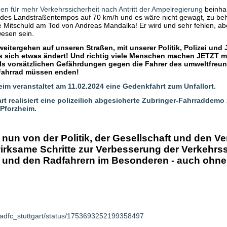
n für mehr Verkehrssicherheit nach Antritt der Ampelregierung
beinhal
 des Landstraßentempos auf 70 km/h und es wäre nicht gewagt, zu be
e Mitschuld am Tod von Andreas Mandalka! Er wird und sehr fehlen, abe
esen sein.
weitergehen auf unseren Straßen, mit unserer Politik, Polizei und 
is sich etwas ändert! Und richtig viele Menschen machen JETZT mi
ls vorsätzlichen Gefährdungen gegen die Fahrer des umweltfreu
 Fahrrad müssen enden!
im veranstaltet am 11.02.2024 eine Gedenkfahrt zum Unfallort.
rt realisiert eine polizeilich abgesicherte Zubringer-Fahrraddemo 
 Pforzheim.
 nun von der Politik, der Gesellschaft und den 
irksame Schritte zur Verbesserung der Verkehrss
 und den Radfahrern im Besonderen - auch ohne
om/adfc_stuttgart/status/1753693252199358497