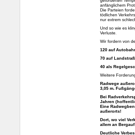
geforderten Tempo
anfänglichem Prote
Die Parteien ford
tödlichen Verkehrs
nur extrem schlec
Und so wie es kli
Verluste.
Wir fordern von d
120 auf Autobahn
70 auf Landstra
40 als Regelgesc
Weitere Forderun
Radwege außeror
3,05 m. Fußgänge
Bei Radverkehrsp
Jahren (hoffentl
Eine Radwegbenu
außerorts!
Dort, wo viel Ve
allem an Bergauf
Deutliche Verbe