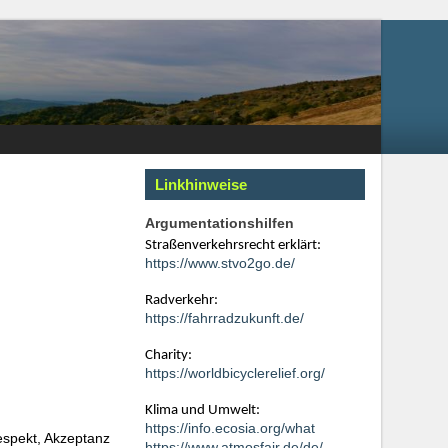
Linkhinweise
Argumentationshilfen
Straßenverkehrsrecht erklärt:
https://www.stvo2go.de/
Radverkehr:
https://fahrradzukunft.de/
Charity:
https://worldbicyclerelief.org/
Klima und Umwelt:
https://info.ecosia.org/what
espekt, Akzeptanz
https://www.atmosfair.de/de/