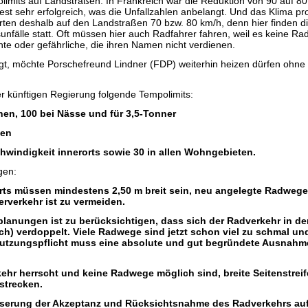
limits auf Landstraßen. In Frankreich war die Reduktion von 90 auf 8
st sehr erfolgreich, was die Unfallzahlen anbelangt. Und das Klima profi
erten deshalb auf den Landstraßen 70 bzw. 80 km/h, denn hier finden d
unfälle statt. Oft müssen hier auch Radfahrer fahren, weil es keine Ra
hte oder gefährliche, die ihren Namen nicht verdienen.
ngt, möchte Porschefreund Lindner (FDP) weiterhin heizen dürfen ohne 
er künftigen Regierung folgende Tempolimits:
en, 100 bei Nässe und für 3,5-Tonner
ßen
hwindigkeit innerorts sowie 30 in allen Wohngebieten.
gen:
ts müssen mindestens 2,50 m breit sein, neu angelegte Radweg
rverkehr ist zu vermeiden.
lanungen ist zu berücksichtigen, dass sich der Radverkehr in d
ich) verdoppelt. Viele Radwege sind jetzt schon viel zu schmal und
tzungspflicht muss eine absolute und gut begründete Ausnahme
rkehr herrscht und keine Radwege möglich sind, breite Seitenstreif
strecken.
sserung der Akzeptanz und Rücksichtsnahme des Radverkehrs auf