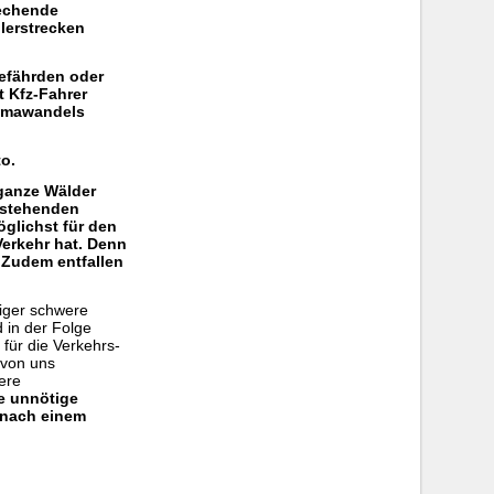
rechende
lerstrecken
gefährden oder
t Kfz-Fahrer
limawandels
o.
 ganze Wälder
estehenden
öglichst für den
Verkehr hat. Denn
. Zudem entfallen
niger schwere
 in der Folge
für die Verkehrs-
 von uns
ere
e unnötige
 nach einem