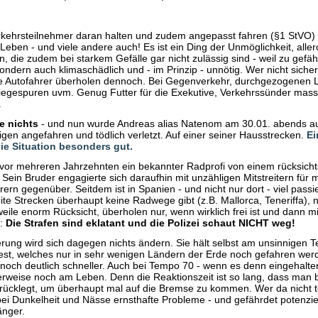
rkehrsteilnehmer daran halten und zudem angepasst fahren (§1 StVO)
eben - und viele andere auch! Es ist ein Ding der Unmöglichkeit, aller
die zudem bei starkem Gefälle gar nicht zulässig sind - weil zu gefährl
ondern auch klimaschädlich und - im Prinzip - unnötig. Wer nicht siche
e Autofahrer überholen dennoch. Bei Gegenverkehr, durchgezogenen L
biegespuren uvm. Genug Futter für die Exekutive, Verkehrssünder mas
.
e nichts
- und nun wurde Andreas alias Natenom am 30.01. abends au
igen angefahren und tödlich verletzt. Auf einer seiner Hausstrecken.
Ei
ie Situation besonders gut.
vor mehreren Jahrzehnten ein bekannter Radprofi von einem rücksicht
 Sein Bruder engagierte sich daraufhin mit unzähligen Mitstreitern für
rn gegenüber. Seitdem ist in Spanien - und nicht nur dort - viel passi
ite Strecken überhaupt keine Radwege gibt (z.B. Mallorca, Teneriffa),
weile enorm Rücksicht, überholen nur, wenn wirklich frei ist und dann 
d:
Die Strafen sind eklatant und die Polizei schaut NICHT weg!
rung wird sich dagegen nichts ändern. Sie hält selbst am unsinnigen 
est, welches nur in sehr wenigen Ländern der Erde noch gefahren werd
 noch deutlich schneller. Auch bei Tempo 70 - wenn es denn eingehalt
weise noch am Leben. Denn die Reaktionszeit ist so lang, dass man
urücklegt, um überhaupt mal auf die Bremse zu kommen. Wer da nicht to
 bei Dunkelheit und Nässe ernsthafte Probleme - und gefährdet potenzie
änger.