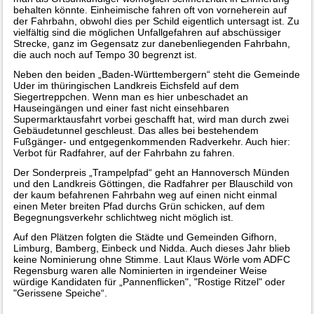
behalten könnte. Einheimische fahren oft von vorneherein auf
der Fahrbahn, obwohl dies per Schild eigentlich untersagt ist. Zu
vielfältig sind die möglichen Unfallgefahren auf abschüssiger
Strecke, ganz im Gegensatz zur danebenliegenden Fahrbahn,
die auch noch auf Tempo 30 begrenzt ist.
Neben den beiden „Baden-Württembergern“ steht die Gemeinde
Uder im thüringischen Landkreis Eichsfeld auf dem
Siegertreppchen. Wenn man es hier unbeschadet an
Hauseingängen und einer fast nicht einsehbaren
Supermarktausfahrt vorbei geschafft hat, wird man durch zwei
Gebäudetunnel geschleust. Das alles bei bestehendem
Fußgänger- und entgegenkommenden Radverkehr. Auch hier:
Verbot für Radfahrer, auf der Fahrbahn zu fahren.
Der Sonderpreis „Trampelpfad“ geht an Hannoversch Münden
und den Landkreis Göttingen, die Radfahrer per Blauschild von
der kaum befahrenen Fahrbahn weg auf einen nicht einmal
einen Meter breiten Pfad durchs Grün schicken, auf dem
Begegnungsverkehr schlichtweg nicht möglich ist.
Auf den Plätzen folgten die Städte und Gemeinden Gifhorn,
Limburg, Bamberg, Einbeck und Nidda. Auch dieses Jahr blieb
keine Nominierung ohne Stimme. Laut Klaus Wörle vom ADFC
Regensburg waren alle Nominierten in irgendeiner Weise
würdige Kandidaten für „Pannenflicken", "Rostige Ritzel" oder
"Gerissene Speiche“.