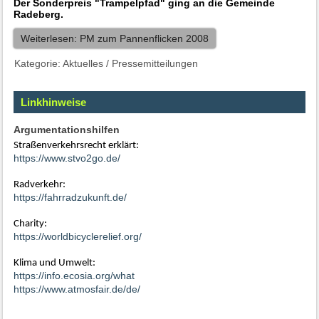
Der Sonderpreis "Trampelpfad" ging an die Gemeinde
Radeberg.
Weiterlesen: PM zum Pannenflicken 2008
Kategorie:
Aktuelles
/
Pressemitteilungen
Linkhinweise
Argumentationshilfen
Straßenverkehrsrecht erklärt:
https://www.stvo2go.de/
Radverkehr:
https://fahrradzukunft.de/
Charity:
https://worldbicyclerelief.org/
Klima und Umwelt:
https://info.ecosia.org/what
https://www.atmosfair.de/de/