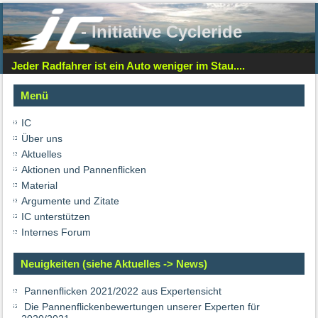
- Initiative Cycleride
Jeder Radfahrer ist ein Auto weniger im Stau....
Menü
IC
Über uns
Aktuelles
Aktionen und Pannenflicken
Material
Argumente und Zitate
IC unterstützen
Internes Forum
Neuigkeiten (siehe Aktuelles -> News)
Pannenflicken 2021/2022 aus Expertensicht
Die Pannenflickenbewertungen unserer Experten für