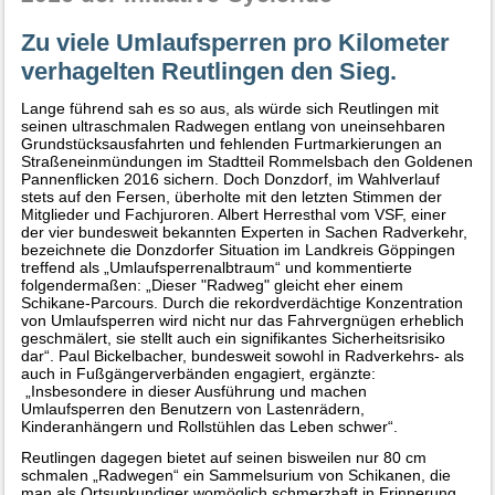
Zu viele Umlaufsperren pro Kilometer
verhagelten Reutlingen den Sieg.
Lange führend sah es so aus, als würde sich Reutlingen mit
seinen ultraschmalen Radwegen entlang von uneinsehbaren
Grundstücksausfahrten und fehlenden Furtmarkierungen an
Straßeneinmündungen im Stadtteil Rommelsbach den Goldenen
Pannenflicken 2016 sichern. Doch Donzdorf, im Wahlverlauf
stets auf den Fersen, überholte mit den letzten Stimmen der
Mitglieder und Fachjuroren. Albert Herresthal vom VSF, einer
der vier bundesweit bekannten Experten in Sachen Radverkehr,
bezeichnete die Donzdorfer Situation im Landkreis Göppingen
treffend als „Umlaufsperrenalbtraum“ und kommentierte
folgendermaßen: „Dieser "Radweg" gleicht eher einem
Schikane-Parcours. Durch die rekordverdächtige Konzentration
von Umlaufsperren wird nicht nur das Fahrvergnügen erheblich
geschmälert, sie stellt auch ein signifikantes Sicherheitsrisiko
dar“. Paul Bickelbacher, bundesweit sowohl in Radverkehrs- als
auch in Fußgängerverbänden engagiert, ergänzte:
„Insbesondere in dieser Ausführung und machen
Umlaufsperren den Benutzern von Lastenrädern,
Kinderanhängern und Rollstühlen das Leben schwer“.
Reutlingen dagegen bietet auf seinen bisweilen nur 80 cm
schmalen „Radwegen“ ein Sammelsurium von Schikanen, die
man als Ortsunkundiger womöglich schmerzhaft in Erinnerung