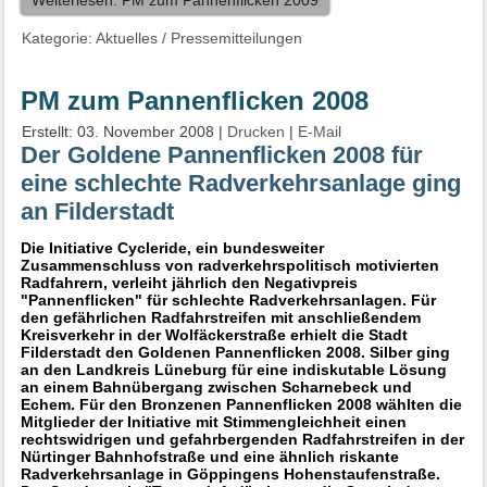
Weiterlesen: PM zum Pannenflicken 2009
Kategorie:
Aktuelles
/
Pressemitteilungen
PM zum Pannenflicken 2008
Erstellt: 03. November 2008
|
Drucken
|
E-Mail
Der Goldene Pannenflicken 2008 für
eine schlechte Radverkehrsanlage ging
an Filderstadt
Die Initiative Cycleride, ein bundesweiter
Zusammenschluss von radverkehrspolitisch motivierten
Radfahrern, verleiht jährlich den Negativpreis
"Pannenflicken" für schlechte Radverkehrsanlagen. Für
den gefährlichen Radfahrstreifen mit anschließendem
Kreisverkehr in der Wolfäckerstraße erhielt die Stadt
Filderstadt den Goldenen Pannenflicken 2008. Silber ging
an den Landkreis Lüneburg für eine indiskutable Lösung
an einem Bahnübergang zwischen Scharnebeck und
Echem. Für den Bronzenen Pannenflicken 2008 wählten die
Mitglieder der Initiative mit Stimmengleichheit einen
rechtswidrigen und gefahrbergenden Radfahrstreifen in der
Nürtinger Bahnhofstraße und eine ähnlich riskante
Radverkehrsanlage in Göppingens Hohenstaufenstraße.