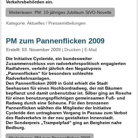
Verkehrsbehörden ein.
Weiterlesen: PM: 10-jähriges Jubiläum StVO-Novelle
Kategorie:
Aktuelles
/
Pressemitteilungen
PM zum Pannenflicken 2009
Erstellt: 03. November 2009
|
Drucken
|
E-Mail
Die Initiative Cycleride, ein bundesweiter
Zusammenschluss von radverkehrspolitisch engagierten
Radfahrern, verleiht jährlich den Negativpreis
„Pannenflicken“ für besonders schlechte
Radverkehrsanlagen.
Den Pannenflicken 2009 in Gold erhielt die Stadt
Seehausen für einen Hochbordradweg, der mit Bäumen
bepflanzt und damit unbenutzbar ist. Silber ging an Rosche
für einen benutzungspflichtigen gemeinsamen Fuß- und
Radweg durch eine Scheune. Für den bronzenen
Pannenflicken wählten die Mitglieder der Initiative
Cycleride den untragbaren Vorgang in Passau zum Verbot
des Radverkehrs in der neu gestalteten Innenstadt.
Der Sonderpreis „Trampelpfad“ ging an Bergheim nahe
Bedburg.