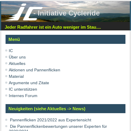
- Initiative Cycleride
Jeder Radfahrer ist ein Auto weniger im Stau....
Menü
IC
Über uns
Aktuelles
Aktionen und Pannenflicken
Material
Argumente und Zitate
IC unterstützen
Internes Forum
Neuigkeiten (siehe Aktuelles -> News)
Pannenflicken 2021/2022 aus Expertensicht
Die Pannenflickenbewertungen unserer Experten für