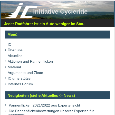
- Initiative Cycleride
Jeder Radfahrer ist ein Auto weniger im Stau....
Menü
IC
Über uns
Aktuelles
Aktionen und Pannenflicken
Material
Argumente und Zitate
IC unterstützen
Internes Forum
Neuigkeiten (siehe Aktuelles -> News)
Pannenflicken 2021/2022 aus Expertensicht
Die Pannenflickenbewertungen unserer Experten für