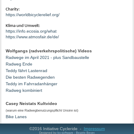
Charity:
https://worldbicyclerelief.org/
Klima und Umwelt:
https://info.ecosia.org/what
https://www.atmosfair.de/de/
Wolfgangs (radverkehrspolitische) Videos
Radwege im April 2021 - plus Sandbaustelle
Radweg Ende
Teddy fährt Lastenrad
Die besten Radwegenden
Teddy im Fahrradanhänger
Radweg kombiniert
Casey Neistats Kultvideo
(warum eine Radwegbenutzungspflicht Unsinn ist)
Bike Lanes
©2016 Initiative Cycleride -
Impressum
Designed by
bx-software - Beatrix Beyer
.