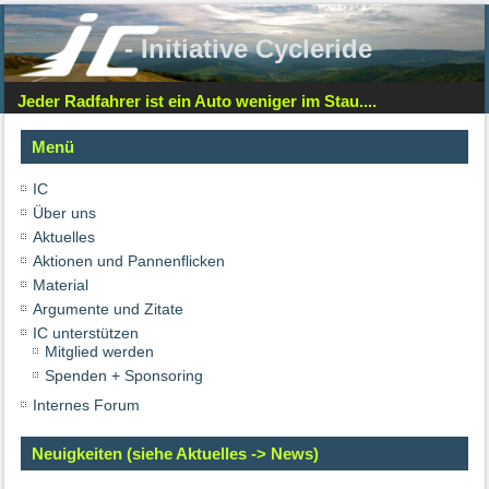
- Initiative Cycleride
Jeder Radfahrer ist ein Auto weniger im Stau....
Menü
IC
Über uns
Aktuelles
Aktionen und Pannenflicken
Material
Argumente und Zitate
IC unterstützen
Mitglied werden
Spenden + Sponsoring
Internes Forum
Neuigkeiten (siehe Aktuelles -> News)