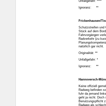
Unfallgefahr: ****
Ignoranz: **
Frickenhausen/Tis
Schutzstreifen und 
Stück auf dem Bords
Fahrvorgängen verle
Radverkehr (zu kurz
Planungskompetenz r
natürlich gar nicht.
Originalität: **
Unfallgefahr: *
Ignoranz: **
Hannoversch-Mün
Keine offiziell gem
Radweg befinden sol
fuhr da jemand link
geht ja nicht. Doch
Benutzungspflicht z
Radweg als schlecht