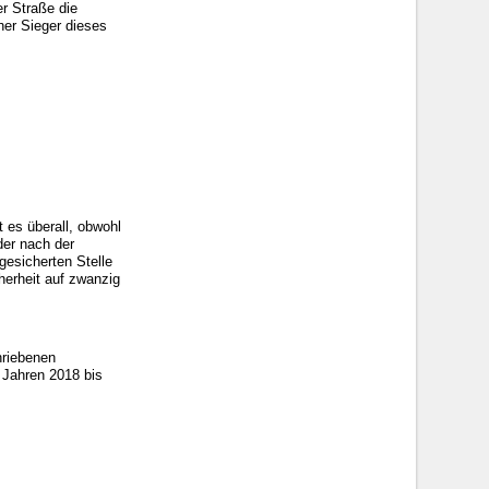
er Straße die
her Sieger dieses
 es überall, obwohl
der nach der
gesicherten Stelle
herheit auf zwanzig
hriebenen
n Jahren 2018 bis