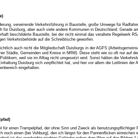
e)
derung, verwirrende Verkehrsführung in Baustelle, große Umwege für Radfahre
h für Duisburg, aber auch viele andere Kommunen in Deutschland. Gerade
erhaft beschilderte Baustelle, bei der nicht einmal das veraltete Regelwerk R
gen Verkehrsbehörde auf die Schreibtische geworfen.
sichtlich auch nicht die Mitgliedschaft Duisburgs in der AGFS (Arbeitsgemeins
cher Städte, Gemeinden und Kreise in NRW). Diese steht wie so oft nur auf d
olitikern, weil sie im Alltag nicht umgesetzt wird. Sonst hätten die Verkehrs
Einhaltung Duisburg sich verpflichtet hat, und hier vor allem die Leitlinien der
enbereich eingehalten.
pfad)
l für einen Trampelpfad, der ohne Sinn und Zweck als benutzungspflichtiger
h noch einen (bei Vohburg), den ich längst für den Pannenflicken einreichen w
heit ist das regelwidrig niedrige Geländer neben dem Weg auf den Bildern 1