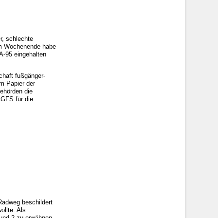
r, schlechte
 am Wochenende habe
SA-95 eingehalten
chaft fußgänger-
em Papier der
behörden die
 AGFS für die
 Radweg beschildert
ollte. Als
 und 2 zu erwähnen.