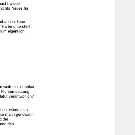
eicht wieder
nichts Neues für
.
orhanden. Eine
Partei unterstellt
ium eigentlich
n weiteres, offenbar
d Nichtumsetzung
dafür verantworlich?
chen, würde sich
hte man irgendwann
d der
 und den