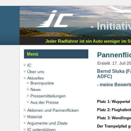
- Initia
Jeder Radfahrer ist ein Auto weniger im St
Pannenfli
Menü
Erstellt: 17. Juli 2
IC
Bernd Sluka (F
Über uns
ADFC)
Aktuelles
Brennpunkte
- meine Bewer
News
Pressemitteilungen
Platz 1: Wuppertal
Aus der Presse
Platz 2: Flughafen
Aktionen und Pannenflicken
Material
Platz 3: Wendling
Argumente und Zitate
Der Trampelpfad g
IC unterstützen