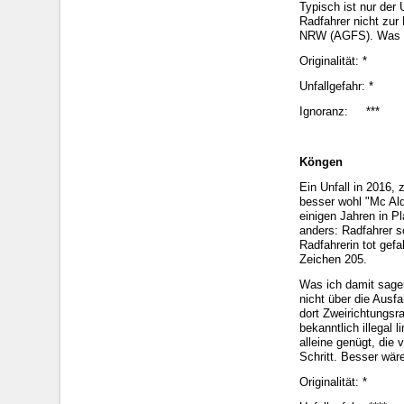
Typisch ist nur der
Radfahrer nicht zur
NRW (AGFS). Was ma
Originalität: *
Unfallgefahr: *
Ignoranz: ***
Köngen
Ein Unfall in 2016,
besser wohl "Mc Aldi
einigen Jahren in P
anders: Radfahrer s
Radfahrerin tot gef
Zeichen 205.
Was ich damit sagen
nicht über die Ausf
dort Zweirichtungsr
bekanntlich illegal 
alleine genügt, die
Schritt. Besser wär
Originalität: *