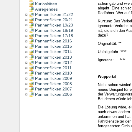
schon gab und wie v
Kuriositäten
abgeht. Eine schlec
Anregendes
Radfahrer. Wer auf 
Pannenflicken 21/22
Pannenflicken 20/21
Kurzum: Das Verkeh
Pannenflicken 19/20
ignorante Verkehrsb
Pannenflicken 18/19
ist, die sich den A
dazu?
Pannenflicken 17/18
Pannenflicken 2016
Originalität: **
Pannenflicken 2015
Pannenflicken 2014
Unfallgefahr: ****
Pannenflicken 2013
Ignoranz: ****
Pannenflicken 2012
Pannenflicken 2011
Pannenflicken 2010
Wuppertal
Pannenflicken 2009
Pannenflicken 2008
Nicht schon wieder!
Pannenflicken 2007
neues Beispiel für
Pannenflicken 2006
der Verwaltungsvorsc
Bei denen würde ich
Die Lösung wäre, ei
auch etwas ändern.
ankommen und hat ni
Fahrdienstleiter de
fortgesetzten Ordnu