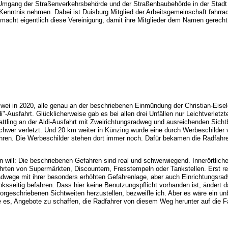
 Umgang der Straßenverkehrsbehörde und der Straßenbaubehörde in der Stadt 
 Kenntnis nehmen. Dabei ist Duisburg Mitglied der Arbeitsgemeinschaft fahrrad
cht eigentlich diese Vereinigung, damit ihre Mitglieder dem Namen gerech
 zwei in 2020, alle genau an der beschriebenen Einmündung der Christian-Eise
"-Ausfahrt. Glücklicherweise gab es bei allen drei Unfällen nur Leichtverletzt
lattling an der Aldi-Ausfahrt mit Zweirichtungsradweg und ausreichenden Sich
chwer verletzt. Und 20 km weiter in Künzing wurde eine durch Werbeschilder 
ahren. Die Werbeschilder stehen dort immer noch. Dafür bekamen die Radfahre
 will: Die beschriebenen Gefahren sind real und schwerwiegend. Innerörtlic
ahrten von Supermärkten, Discountern, Fresstempeln oder Tankstellen. Erst re
adwege mit ihrer besonders erhöhten Gefahrenlage, aber auch Einrichtungsr
linksseitig befahren. Dass hier keine Benutzungspflicht vorhanden ist, ändert 
 vorgeschriebenen Sichtweiten herzustellen, bezweifle ich. Aber es wäre ein u
e es, Angebote zu schaffen, die Radfahrer von diesem Weg herunter auf die F