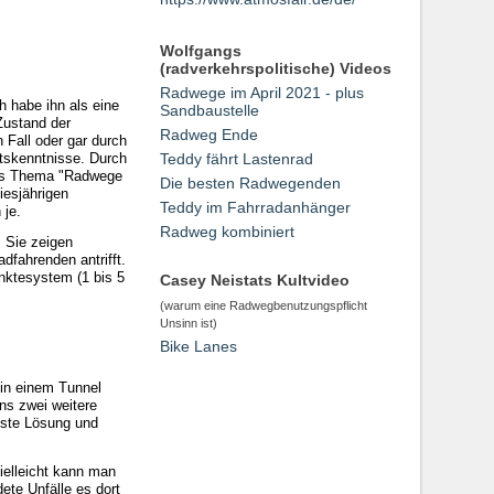
Wolfgangs
(radverkehrspolitische) Videos
Radwege im April 2021 - plus
h habe ihn als eine
Sandbaustelle
Zustand der
Radweg Ende
 Fall oder gar durch
htskenntnisse. Durch
Teddy fährt Lastenrad
 das Thema "Radwege
Die besten Radwegenden
iesjährigen
Teddy im Fahrradanhänger
 je.
Radweg kombiniert
. Sie zeigen
dfahrenden antrifft.
nktesystem (1 bis 5
Casey Neistats Kultvideo
(warum eine Radwegbenutzungspflicht
Unsinn ist)
Bike Lanes
 in einem Tunnel
ns zwei weitere
chste Lösung und
ielleicht kann man
dete Unfälle es dort