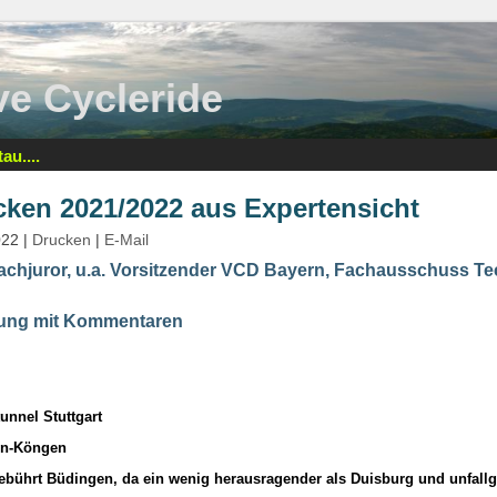
tive Cycleride
au....
cken 2021/2022 aus Expertensicht
022
|
Drucken
|
E-Mail
achjuror, u.a. Vorsitzender VCD Bayern, Fachausschuss Te
tung mit Kommentaren
tunnel Stuttgart
en-Köngen
ebührt Büdingen, da ein wenig herausragender als Duisburg und unfallge