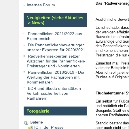
Das "Radverkehrsg
Internes Forum
Neuigkeiten (siehe Aktuelles
Ausführliche Bewer
-> News)
Es ist schade, dass
der wenigen effekti
Pannenflicken 2021/2022 aus
Radverkehrsinfrastr
Expertensicht
aufwändige und teur
Die Pannenflickenbewertungen
den Pannenflicken w
unserer Experten für 2020/2021
sind keine sicheren
Preisträger, die nu
Radverkehrsexperten setzen
Watschen für die Pannenflicken-
Zunächst mal: Preise
Preisträger und -Nominierten
vielmehr Beispiele 
Pannenflicken 2018/2019 - Die
Aber ich soll ja ei
Wertung der Fachjuroren mit
Punkte auf Originali
Kommentaren
BDR und Skoda unterstützen
Verkehrssicherheit von
Flughafentunnel St
Radfahrern
Ein selbst für Fußg
und natürlich ein F
Beispiele. Statt ei
Fotogalerie
sperren Radfahrende
Galerie
Ständig besteht das
IC in der Presse
aber auch nicht umfa