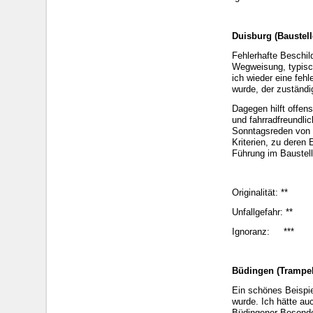
Duisburg (Baustell
Fehlerhafte Beschil
Wegweisung, typisc
ich wieder eine fehl
wurde, der zuständi
Dagegen hilft offen
und fahrradfreundli
Sonntagsreden von P
Kriterien, zu deren 
Führung im Baustell
Originalität: **
Unfallgefahr: **
Ignoranz: ***
Büdingen (Trampel
Ein schönes Beispie
wurde. Ich hätte auc
Büdingener Besonder