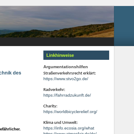
Linkhinweise
Argumentationshilfen
chnik des
Straßenverkehrsrecht erklärt:
https://www.stvo2go.de/
Radverkehr:
https://fahrradzukunft.de/
Charity:
https://worldbicyclerelief.org/
Klima und Umwelt:
https://info.ecosia.org/what
fährlicher.
https://www.atmosfair.de/de/