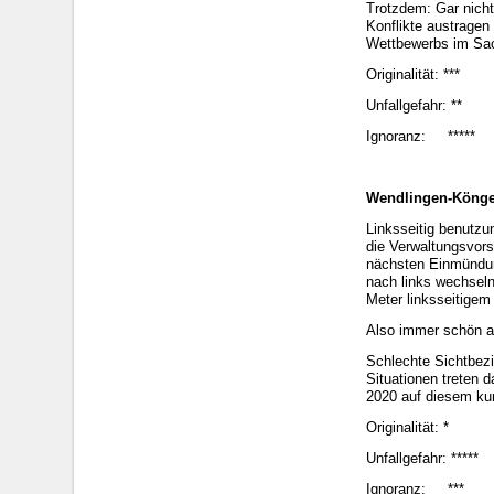
Trotzdem: Gar nicht
Konflikte austragen
Wettbewerbs im Sac
Originalität: ***
Unfallgefahr: **
Ignoranz: *****
Wendlingen-Köng
Linksseitig benutzu
die Verwaltungsvors
nächsten Einmündung
nach links wechseln
Meter linksseitige
Also immer schön a
Schlechte Sichtbezi
Situationen treten 
2020 auf diesem kur
Originalität: *
Unfallgefahr: *****
Ignoranz: ***