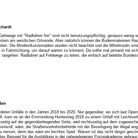
chardt
Gehwege mit "Radfahrer frei" sind nicht benutzungspflichtig, genauso wenig w
tein am westlichen Ortsende. Aber natürlich können die Bodenmalereien Rad
iten. Die Mindestkurvenradien wurden nicht beachtet und die Mittelinseln sind
 in Fahrtrichtung, um darauf warten zu können). Da sollte mal jemand mit ech
angehen. Radfahrer auf Feldwege zu leiten, die einfach auf belebte Bundess
den
eldeten Unfälle in den Jahren 2018 bis 2020. Nur gegenüber, wo sich laut Ope
l, kam es an der Einmündung Huntestieg 2018 zu einem Unfall mit Leichtverle
sseitig auf der gegenüberliegenden Seite, weil rechtsseitig auf dem zugewuche
 sinnvoll, wäre, die Straßenverkehrsbehörde mit der Beseitigung der illegal an
u nerven, denn das wäre ein leichtes Spiel. Warum ist das nicht längst gesc
es Beispiel für die Ausbildung in der nahegelegenen Poizeiakademie gebrauc