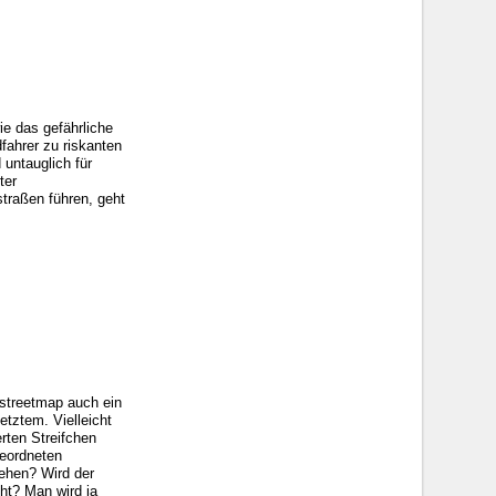
ie das gefährliche
fahrer zu riskanten
 untauglich für
ter
traßen führen, geht
nstreetmap auch ein
tztem. Vielleicht
rten Streifchen
geordneten
hehen? Wird der
ht? Man wird ja