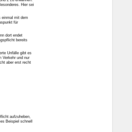
Besonderes. Hier sei
s einmal mit dem
uspunkt für
nn dort endet
spflicht bereits
rte Unfälle gibt es
m Verkehr und nur
ht aber erst recht
flicht aufzuheben,
es Beispiel schnell