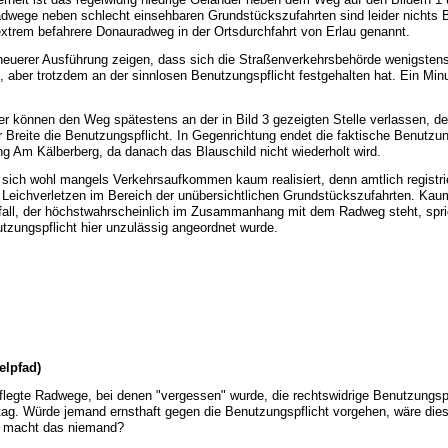
dwege neben schlecht einsehbaren Grundstückszufahrten sind leider nichts 
extrem befahrere Donauradweg in der Ortsdurchfahrt von Erlau genannt.
 neuerer Ausführung zeigen, dass sich die Straßenverkehrsbehörde wenigsten
, aber trotzdem an der sinnlosen Benutzungspflicht festgehalten hat. Ein Min
er können den Weg spätestens an der in Bild 3 gezeigten Stelle verlassen, de
 Breite die Benutzungspflicht. In Gegenrichtung endet die faktische Benutzung
 Am Kälberberg, da danach das Blauschild nicht wiederholt wird.
t sich wohl mangels Verkehrsaufkommen kaum realisiert, denn amtlich registrie
 Leichverletzen im Bereich der unübersichtlichen Grundstückszufahrten. Kau
all, der höchstwahrscheinlich im Zusammanhang mit dem Radweg steht, spric
utzungspflicht hier unzulässig angeordnet wurde.
elpfad)
legte Radwege, bei denen "vergessen" wurde, die rechtswidrige Benutzungsp
lltag. Würde jemand ernsthaft gegen die Benutzungspflicht vorgehen, wäre dies
 macht das niemand?