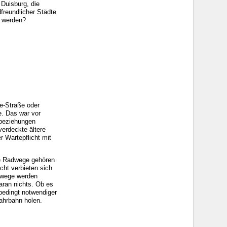
Duisburg, die
freundlicher Städte
t werden?
le-Straße oder
e. Das war vor
tbeziehungen
verdeckte ältere
r Wartepflicht mit
he Radwege gehören
cht verbieten sich
adwege werden
daran nichts. Ob es
nbedingt notwendiger
ahrbahn holen.