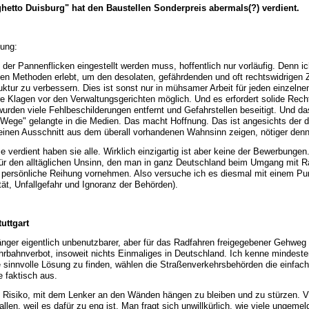
hetto Duisburg" hat den Baustellen Sonderpreis abermals(?) verdient.
tung:
 der Pannenflicken eingestellt werden muss, hoffentlich nur vorläufig. Denn ic
ven Methoden erlebt, um den desolaten, gefährdenden und oft rechtswidrigen 
uktur zu verbessern. Dies ist sonst nur in mühsamer Arbeit für jeden einzelnen
e Klagen vor den Verwaltungsgerichten möglich. Und es erfordert solide Rec
urden viele Fehlbeschilderungen entfernt und Gefahrstellen beseitigt. Und
 Wege" gelangte in die Medien. Das macht Hoffnung. Das ist angesichts der d
r einen Ausschnitt aus dem überall vorhandenen Wahnsinn zeigen, nötiger denn
 verdient haben sie alle. Wirklich einzigartig ist aber keine der Bewerbungen
für den alltäglichen Unsinn, den man in ganz Deutschland beim Umgang mit Ra
ne persönliche Reihung vornehmen. Also versuche ich es diesmal mit einem Pu
tät, Unfallgefahr und Ignoranz der Behörden).
uttgart
änger eigentlich unbenutzbarer, aber für das Radfahren freigegebener Gehweg
ahrbahnverbot, insoweit nichts Einmaliges in Deutschland. Ich kenne mindeste
ne sinnvolle Lösung zu finden, wählen die Straßenverkehrsbehörden die einfa
 faktisch aus.
 Risiko, mit dem Lenker an den Wänden hängen zu bleiben und zu stürzen. V
llen, weil es dafür zu eng ist. Man fragt sich unwillkürlich, wie viele ungemel