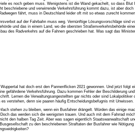
iele es noch geben muss. Wenigstens ist die Wand gekachelt, so dass Blut l
ht beschriebene und verwirrende Verkehrsführung kommt dazu, ist aber doch 
Radwegen fährt, muss in Deutschland leider oft mit so etwas zurecht kommen
rsverbot auf der Fahrbahn muss weg. Vernünftige Lösungsvorschläge sind v
ehörde und das in einem Land, wo die obersten Straßenverkehrsbehörde einer 
usbau des Radverkehrs auf die Fahnen geschrieben hat. Was sagt das Minister
 Wuppertal hat doch erst den Pannenflicken 2021 gewonnen. Und jetzt folgt ei
 eine gefährdene Verkehrsführung. Dazu kommen Fehler der Beschilderung un
hrift. Lernen die Verwaltungsangestellten gar nichts oder sind Lokalpolitiker 
 es verstehen, denn sie paaren häufig Entscheidungsbefugnis mit Unwissen.
nfach stehen zu bleiben, wenn ein Busfahrer drängelt. Würden das einige ma
 Doch das werden sich die wenigsten trauen. Und auch mit dem Fahrrad möc
cht den halben Tag Zeit. Aber was sagen eigentlich Staatswanwaltschaft un
r Busgesellschaft zu den beschriebenen Straftaten der Busfahrer wie Nötigung
ngswidrigkeiten?