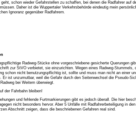
 geht, schon wieder Gefahrstellen zu schaffen, bei denen die Radfahrer auf d
 müssen. Daher ist die Wuppertaler Verkehrsbehörde eindeutig mein persönlic
hen Ignoranz gegenüber Radfahrern.
en
ngspflichtige Radweg-Stücke ohne vorgeschriebene gesicherte Querungen gibt
chrift zur StVO verbietet, sie einzurichten. Wegen eines Radweg-Stummels, 
 schon nicht benutzungspflichtig ist, sollte und muss man nicht an einer un
. Er ist unzumutbar, weil die Gefahr durch den Seitenwechsel die Pseudo-Sic
m Radweg bei Weitem überwiegt.
uf der Fahrbahn bleiben!
ehungen und fehlende Furtmarkierungen gibt es jedoch überall. Die hier besc
dagegen nicht besonders hervor. Aber 5 Unfälle mit Radfahrerbeteiligung in de
zen Abschnitt zeigen, dass die beschriebenen Gefahren real sind.