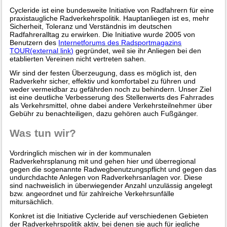
Cycleride ist eine bundesweite Initiative von Radfahrern für eine
praxistaugliche Radverkehrspolitik. Hauptanliegen ist es, mehr
Sicherheit, Toleranz und Verständnis im deutschen
Radfahreralltag zu erwirken. Die Initiative wurde 2005 von
Benutzern des
Internetforums des Radsportmagazins
TOUR(external link)
gegründet, weil sie ihr Anliegen bei den
etablierten Vereinen nicht vertreten sahen.
Wir sind der festen Überzeugung, dass es möglich ist, den
Radverkehr sicher, effektiv und komfortabel zu führen und
weder vermeidbar zu gefährden noch zu behindern. Unser Ziel
ist eine deutliche Verbesserung des Stellenwerts des Fahrrades
als Verkehrsmittel, ohne dabei andere Verkehrsteilnehmer über
Gebühr zu benachteiligen, dazu gehören auch Fußgänger.
Was tun wir?
Vordringlich mischen wir in der kommunalen
Radverkehrsplanung mit und gehen hier und überregional
gegen die sogenannte Radwegbenutzungspflicht und gegen das
undurchdachte Anlegen von Radverkehrsanlagen vor. Diese
sind nachweislich in überwiegender Anzahl unzulässig angelegt
bzw. angeordnet und für zahlreiche Verkehrsunfälle
mitursächlich.
Konkret ist die Initiative Cycleride auf verschiedenen Gebieten
der Radverkehrspolitik aktiv, bei denen sie auch für jegliche