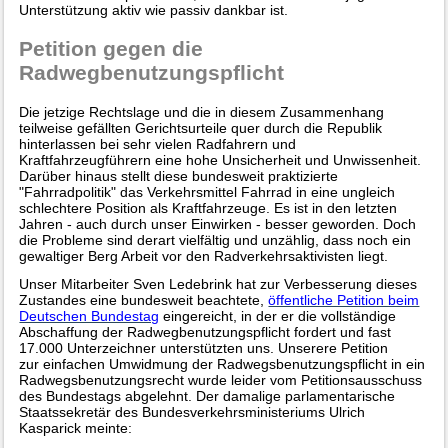
Unterstützung aktiv wie passiv dankbar ist.
Petition gegen die
Radwegbenutzungspflicht
Die jetzige Rechtslage und die in diesem Zusammenhang
teilweise gefällten Gerichtsurteile quer durch die Republik
hinterlassen bei sehr vielen Radfahrern und
Kraftfahrzeugführern eine hohe Unsicherheit und Unwissenheit.
Darüber hinaus stellt diese bundesweit praktizierte
"Fahrradpolitik" das Verkehrsmittel Fahrrad in eine ungleich
schlechtere Position als Kraftfahrzeuge. Es ist in den letzten
Jahren - auch durch unser Einwirken - besser geworden. Doch
die Probleme sind derart vielfältig und unzählig, dass noch ein
gewaltiger Berg Arbeit vor den Radverkehrsaktivisten liegt.
Unser Mitarbeiter Sven Ledebrink hat zur Verbesserung dieses
Zustandes eine bundesweit beachtete,
öffentliche Petition beim
Deutschen Bundestag
eingereicht, in der er die vollständige
Abschaffung der Radwegbenutzungspflicht fordert und fast
17.000 Unterzeichner unterstützten uns. Unserere Petition
zur einfachen Umwidmung der Radwegsbenutzungspflicht in ein
Radwegsbenutzungsrecht wurde leider vom Petitionsausschuss
des Bundestags abgelehnt. Der damalige parlamentarische
Staatssekretär des Bundesverkehrsministeriums Ulrich
Kasparick meinte: