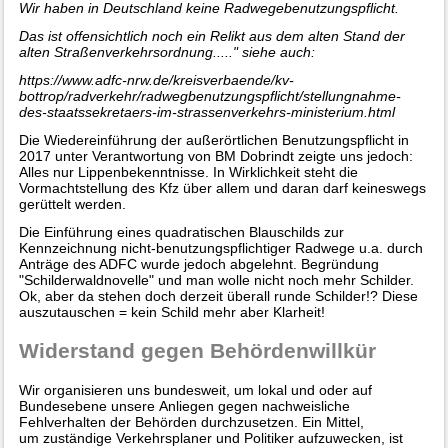
Wir haben in Deutschland keine Radwegebenutzungspflicht.
Das ist offensichtlich noch ein Relikt aus dem alten Stand der
alten Straßenverkehrsordnung....." siehe auch:
https://www.adfc-nrw.de/kreisverbaende/kv-
bottrop/radverkehr/radwegbenutzungspflicht/stellungnahme-
des-staatssekretaers-im-strassenverkehrs-ministerium.html
Die Wiedereinführung der außerörtlichen Benutzungspflicht in
2017 unter Verantwortung von BM Dobrindt zeigte uns jedoch:
Alles nur Lippenbekenntnisse. In Wirklichkeit steht die
Vormachtstellung des Kfz über allem und daran darf keineswegs
gerüttelt werden.
Die Einführung eines quadratischen Blauschilds zur
Kennzeichnung nicht-benutzungspflichtiger Radwege u.a. durch
Anträge des ADFC wurde jedoch abgelehnt. Begründung
"Schilderwaldnovelle" und man wolle nicht noch mehr Schilder.
Ok, aber da stehen doch derzeit überall runde Schilder!? Diese
auszutauschen = kein Schild mehr aber Klarheit!
Widerstand gegen Behördenwillkür
Wir organisieren uns bundesweit, um lokal und oder auf
Bundesebene unsere Anliegen gegen nachweisliche
Fehlverhalten der Behörden durchzusetzen. Ein Mittel,
um zuständige Verkehrsplaner und Politiker aufzuwecken, ist