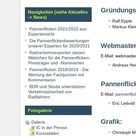
Gründungsm
Neuigkeiten (siehe Aktuelles
-> News)
Ralf Epple
Markus Klei
Pannenflicken 2021/2022 aus
Expertensicht
Die Pannenflickenbewertungen
Webmaster
unserer Experten für 2020/2021
Radverkehrsexperten setzen
E-Mail: webmaster 
Watschen für die Pannenflicken-
Preisträger und -Nominierten
Andreas He
Pannenflicken 2018/2019 - Die
Wertung der Fachjuroren mit
Kommentaren
Pannenflic
BDR und Skoda unterstützen
Verkehrssicherheit von
E-Mail:
pannenflick
Radfahrern
Eric Liebold
Fotogalerie
Grafik:
Galerie
IC in der Presse
Christoph M
Kuriositäten