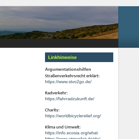
Linkhinweise
Argumentationshilfen
Straßenverkehrsrecht erklärt:
https://www.stvo2go.de/
Radverkehr:
https://fahrradzukunft.de/
Charity:
https://worldbicyclerelief.org/
Klima und Umwelt:
https://info.ecosia.org/what
https://www.atmosfair.de/de/