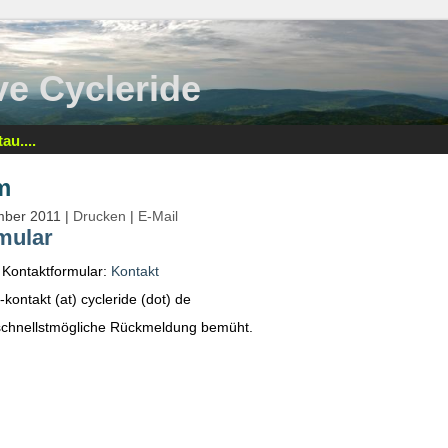
tive Cycleride
au....
m
ember 2011
|
Drucken
|
E-Mail
mular
r Kontaktformular:
Kontakt
-kontakt (at) cycleride (dot) de
 schnellstmögliche Rückmeldung bemüht.