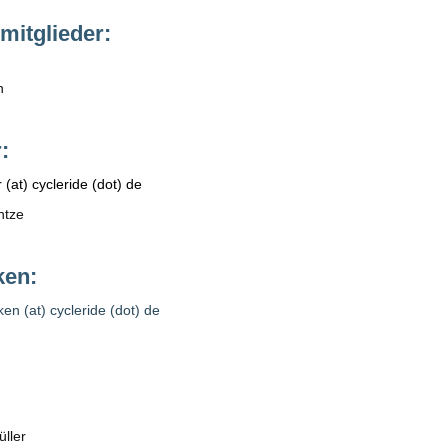
itglieder:
n
:
(at) cycleride (dot) de
ntze
ken:
en (at) cycleride (dot) de
üller