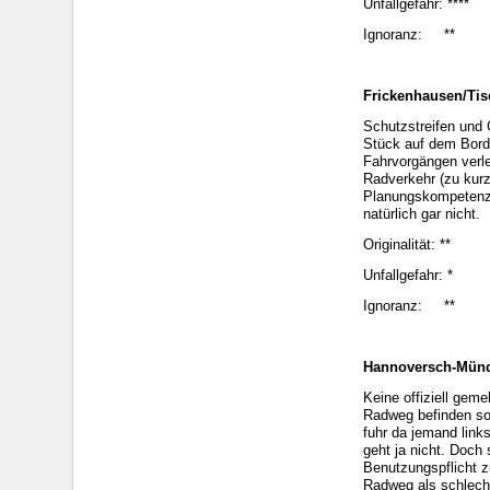
Unfallgefahr: ****
Ignoranz: **
Frickenhausen/Tis
Schutzstreifen und 
Stück auf dem Bords
Fahrvorgängen verle
Radverkehr (zu kurz
Planungskompetenz r
natürlich gar nicht.
Originalität: **
Unfallgefahr: *
Ignoranz: **
Hannoversch-Mün
Keine offiziell gem
Radweg befinden sol
fuhr da jemand link
geht ja nicht. Doch
Benutzungspflicht z
Radweg als schlecht