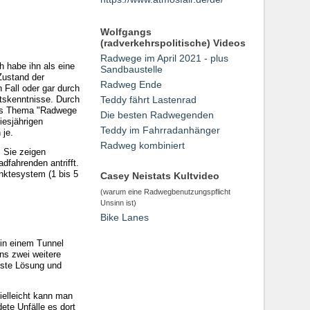
Wolfgangs
(radverkehrspolitische) Videos
Radwege im April 2021 - plus
h habe ihn als eine
Sandbaustelle
Zustand der
Radweg Ende
 Fall oder gar durch
htskenntnisse. Durch
Teddy fährt Lastenrad
 das Thema "Radwege
Die besten Radwegenden
iesjährigen
Teddy im Fahrradanhänger
 je.
Radweg kombiniert
. Sie zeigen
dfahrenden antrifft.
nktesystem (1 bis 5
Casey Neistats Kultvideo
(warum eine Radwegbenutzungspflicht
Unsinn ist)
Bike Lanes
 in einem Tunnel
ns zwei weitere
chste Lösung und
ielleicht kann man
dete Unfälle es dort