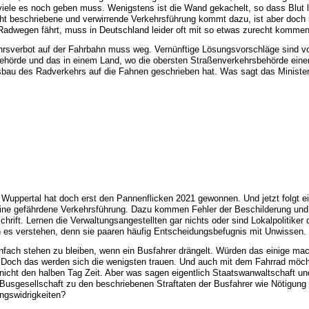
iele es noch geben muss. Wenigstens ist die Wand gekachelt, so dass Blut l
ht beschriebene und verwirrende Verkehrsführung kommt dazu, ist aber doch 
Radwegen fährt, muss in Deutschland leider oft mit so etwas zurecht kommen
rsverbot auf der Fahrbahn muss weg. Vernünftige Lösungsvorschläge sind v
ehörde und das in einem Land, wo die obersten Straßenverkehrsbehörde einer 
usbau des Radverkehrs auf die Fahnen geschrieben hat. Was sagt das Minister
 Wuppertal hat doch erst den Pannenflicken 2021 gewonnen. Und jetzt folgt ei
 eine gefährdene Verkehrsführung. Dazu kommen Fehler der Beschilderung un
hrift. Lernen die Verwaltungsangestellten gar nichts oder sind Lokalpolitiker 
 es verstehen, denn sie paaren häufig Entscheidungsbefugnis mit Unwissen.
nfach stehen zu bleiben, wenn ein Busfahrer drängelt. Würden das einige ma
 Doch das werden sich die wenigsten trauen. Und auch mit dem Fahrrad möc
cht den halben Tag Zeit. Aber was sagen eigentlich Staatswanwaltschaft un
r Busgesellschaft zu den beschriebenen Straftaten der Busfahrer wie Nötigung
ngswidrigkeiten?