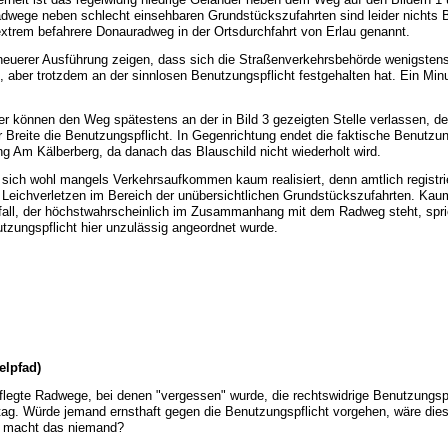
dwege neben schlecht einsehbaren Grundstückszufahrten sind leider nichts 
extrem befahrere Donauradweg in der Ortsdurchfahrt von Erlau genannt.
 neuerer Ausführung zeigen, dass sich die Straßenverkehrsbehörde wenigsten
, aber trotzdem an der sinnlosen Benutzungspflicht festgehalten hat. Ein Min
er können den Weg spätestens an der in Bild 3 gezeigten Stelle verlassen, de
 Breite die Benutzungspflicht. In Gegenrichtung endet die faktische Benutzung
 Am Kälberberg, da danach das Blauschild nicht wiederholt wird.
t sich wohl mangels Verkehrsaufkommen kaum realisiert, denn amtlich registrie
 Leichverletzen im Bereich der unübersichtlichen Grundstückszufahrten. Kau
all, der höchstwahrscheinlich im Zusammanhang mit dem Radweg steht, spric
utzungspflicht hier unzulässig angeordnet wurde.
elpfad)
legte Radwege, bei denen "vergessen" wurde, die rechtswidrige Benutzungsp
lltag. Würde jemand ernsthaft gegen die Benutzungspflicht vorgehen, wäre dies
 macht das niemand?