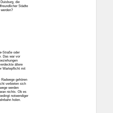
Duisburg, die
freundlicher Städte
t werden?
le-Straße oder
e. Das war vor
tbeziehungen
verdeckte ältere
r Wartepflicht mit
he Radwege gehören
cht verbieten sich
adwege werden
daran nichts. Ob es
nbedingt notwendiger
ahrbahn holen.