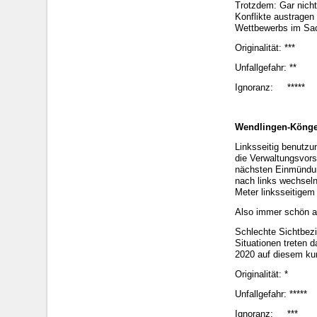
Trotzdem: Gar nicht
Konflikte austragen
Wettbewerbs im Sac
Originalität: ***
Unfallgefahr: **
Ignoranz: *****
Wendlingen-Köng
Linksseitig benutzu
die Verwaltungsvors
nächsten Einmündung
nach links wechseln
Meter linksseitige
Also immer schön a
Schlechte Sichtbezi
Situationen treten 
2020 auf diesem kur
Originalität: *
Unfallgefahr: *****
Ignoranz: ***