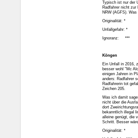
Typisch ist nur der
Radfahrer nicht zur
NRW (AGFS). Was ma
Originalität: *
Unfallgefahr: *
Ignoranz: ***
Köngen
Ein Unfall in 2016,
besser wohl "Mc Aldi
einigen Jahren in P
anders: Radfahrer s
Radfahrerin tot gef
Zeichen 205.
Was ich damit sagen
nicht über die Ausf
dort Zweirichtungsr
bekanntlich illegal 
alleine genügt, die
Schritt. Besser wär
Originalität: *