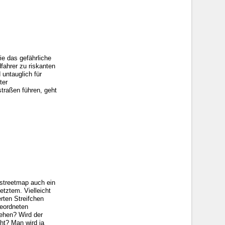
ie das gefährliche
fahrer zu riskanten
 untauglich für
ter
traßen führen, geht
nstreetmap auch ein
tztem. Vielleicht
rten Streifchen
geordneten
hehen? Wird der
ht? Man wird ja