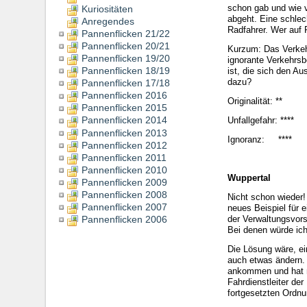
schon gab und wie v
Kuriositäten
abgeht. Eine schlec
Anregendes
Radfahrer. Wer auf 
Pannenflicken 21/22
Pannenflicken 20/21
Kurzum: Das Verkeh
Pannenflicken 19/20
ignorante Verkehrsb
Pannenflicken 18/19
ist, die sich den A
dazu?
Pannenflicken 17/18
Pannenflicken 2016
Originalität: **
Pannenflicken 2015
Pannenflicken 2014
Unfallgefahr: ****
Pannenflicken 2013
Ignoranz: ****
Pannenflicken 2012
Pannenflicken 2011
Pannenflicken 2010
Wuppertal
Pannenflicken 2009
Pannenflicken 2008
Nicht schon wieder!
Pannenflicken 2007
neues Beispiel für
Pannenflicken 2006
der Verwaltungsvorsc
Bei denen würde ich
Die Lösung wäre, ei
auch etwas ändern.
ankommen und hat ni
Fahrdienstleiter de
fortgesetzten Ordnu