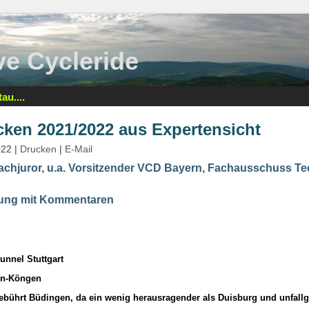
tive Cycleride
au....
cken 2021/2022 aus Expertensicht
022
|
Drucken
|
E-Mail
achjuror, u.a. Vorsitzender VCD Bayern, Fachausschuss Te
tung mit Kommentaren
tunnel Stuttgart
en-Köngen
ebührt Büdingen, da ein wenig herausragender als Duisburg und unfallge