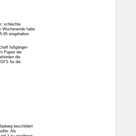
r, schlechte
 am Wochenende habe
SA-95 eingehalten
chaft fußgänger-
em Papier der
behörden die
 AGFS für die
 Radweg beschildert
ollte. Als
 und 2 zu erwähnen.