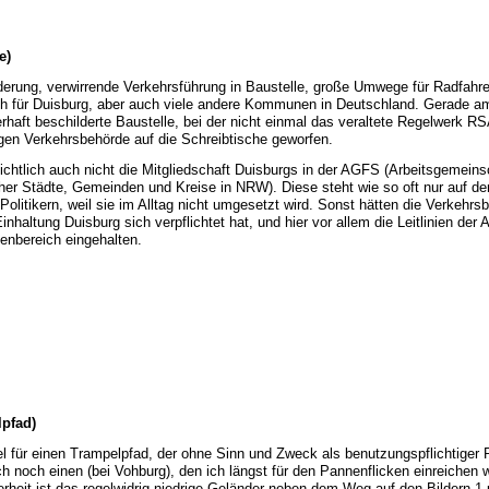
e)
derung, verwirrende Verkehrsführung in Baustelle, große Umwege für Radfahre
h für Duisburg, aber auch viele andere Kommunen in Deutschland. Gerade
erhaft beschilderte Baustelle, bei der nicht einmal das veraltete Regelwerk R
gen Verkehrsbehörde auf die Schreibtische geworfen.
sichtlich auch nicht die Mitgliedschaft Duisburgs in der AGFS (Arbeitsgemeins
cher Städte, Gemeinden und Kreise in NRW). Diese steht wie so oft nur auf d
olitikern, weil sie im Alltag nicht umgesetzt wird. Sonst hätten die Verkehrs
Einhaltung Duisburg sich verpflichtet hat, und hier vor allem die Leitlinien der
enbereich eingehalten.
pfad)
l für einen Trampelpfad, der ohne Sinn und Zweck als benutzungspflichtiger
h noch einen (bei Vohburg), den ich längst für den Pannenflicken einreichen w
heit ist das regelwidrig niedrige Geländer neben dem Weg auf den Bildern 1