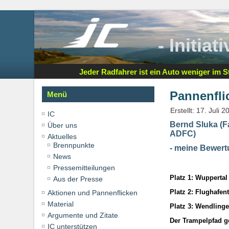
- Initia
Jeder Radfahrer ist ein Auto weniger im St
Pannenfli
Menü
Erstellt: 17. Juli 2
IC
Bernd Sluka (F
Über uns
ADFC)
Aktuelles
Brennpunkte
- meine Bewer
News
Pressemitteilungen
Platz 1: Wuppertal
Aus der Presse
Platz 2: Flughafen
Aktionen und Pannenflicken
Material
Platz 3: Wendling
Argumente und Zitate
Der Trampelpfad g
IC unterstützen