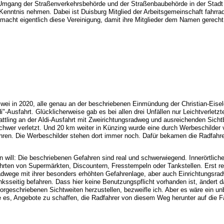
 Umgang der Straßenverkehrsbehörde und der Straßenbaubehörde in der Stadt 
 Kenntnis nehmen. Dabei ist Duisburg Mitglied der Arbeitsgemeinschaft fahrrad
cht eigentlich diese Vereinigung, damit ihre Mitglieder dem Namen gerech
 zwei in 2020, alle genau an der beschriebenen Einmündung der Christian-Eise
"-Ausfahrt. Glücklicherweise gab es bei allen drei Unfällen nur Leichtverletzt
lattling an der Aldi-Ausfahrt mit Zweirichtungsradweg und ausreichenden Sich
chwer verletzt. Und 20 km weiter in Künzing wurde eine durch Werbeschilder 
ahren. Die Werbeschilder stehen dort immer noch. Dafür bekamen die Radfahre
 will: Die beschriebenen Gefahren sind real und schwerwiegend. Innerörtlic
ahrten von Supermärkten, Discountern, Fresstempeln oder Tankstellen. Erst re
adwege mit ihrer besonders erhöhten Gefahrenlage, aber auch Einrichtungsr
linksseitig befahren. Dass hier keine Benutzungspflicht vorhanden ist, ändert 
 vorgeschriebenen Sichtweiten herzustellen, bezweifle ich. Aber es wäre ein u
e es, Angebote zu schaffen, die Radfahrer von diesem Weg herunter auf die F