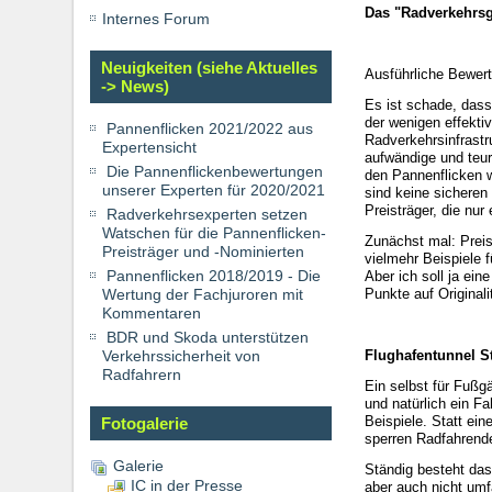
Das "Radverkehrsg
Internes Forum
Neuigkeiten (siehe Aktuelles
Ausführliche Bewer
-> News)
Es ist schade, dass
der wenigen effekti
Pannenflicken 2021/2022 aus
Radverkehrsinfrastr
Expertensicht
aufwändige und teur
Die Pannenflickenbewertungen
den Pannenflicken w
unserer Experten für 2020/2021
sind keine sicheren
Preisträger, die nu
Radverkehrsexperten setzen
Watschen für die Pannenflicken-
Zunächst mal: Preise
Preisträger und -Nominierten
vielmehr Beispiele 
Pannenflicken 2018/2019 - Die
Aber ich soll ja ei
Wertung der Fachjuroren mit
Punkte auf Originali
Kommentaren
BDR und Skoda unterstützen
Verkehrssicherheit von
Flughafentunnel St
Radfahrern
Ein selbst für Fußg
und natürlich ein F
Beispiele. Statt ei
Fotogalerie
sperren Radfahrende
Galerie
Ständig besteht das
IC in der Presse
aber auch nicht umfa