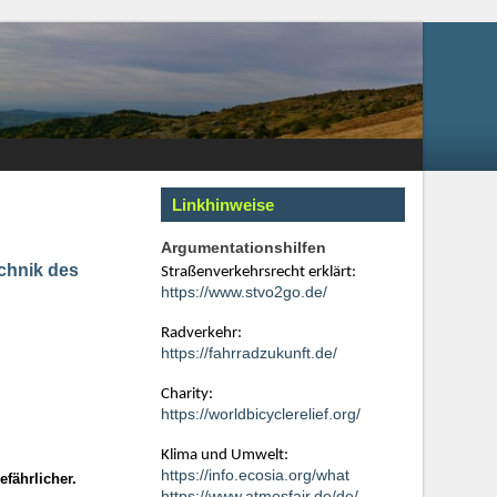
Linkhinweise
Argumentationshilfen
chnik des
Straßenverkehrsrecht erklärt:
https://www.stvo2go.de/
Radverkehr:
https://fahrradzukunft.de/
Charity:
https://worldbicyclerelief.org/
Klima und Umwelt:
https://info.ecosia.org/what
fährlicher.
https://www.atmosfair.de/de/