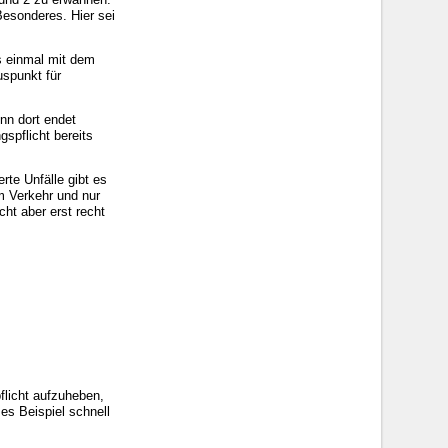
Besonderes. Hier sei
s einmal mit dem
uspunkt für
nn dort endet
spflicht bereits
rte Unfälle gibt es
m Verkehr und nur
ht aber erst recht
flicht aufzuheben,
es Beispiel schnell