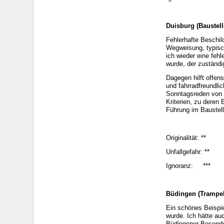
Duisburg (Baustell
Fehlerhafte Beschil
Wegweisung, typisc
ich wieder eine fehl
wurde, der zuständi
Dagegen hilft offen
und fahrradfreundli
Sonntagsreden von P
Kriterien, zu deren 
Führung im Baustell
Originalität: **
Unfallgefahr: **
Ignoranz: ***
Büdingen (Trampel
Ein schönes Beispie
wurde. Ich hätte auc
Büdingener Besonder