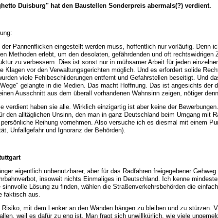
hetto Duisburg" hat den Baustellen Sonderpreis abermals(?) verdient.
tung:
 der Pannenflicken eingestellt werden muss, hoffentlich nur vorläufig. Denn ic
ven Methoden erlebt, um den desolaten, gefährdenden und oft rechtswidrigen 
uktur zu verbessern. Dies ist sonst nur in mühsamer Arbeit für jeden einzelnen
e Klagen vor den Verwaltungsgerichten möglich. Und es erfordert solide Rec
urden viele Fehlbeschilderungen entfernt und Gefahrstellen beseitigt. Und
 Wege" gelangte in die Medien. Das macht Hoffnung. Das ist angesichts der d
r einen Ausschnitt aus dem überall vorhandenen Wahnsinn zeigen, nötiger denn
 verdient haben sie alle. Wirklich einzigartig ist aber keine der Bewerbungen
für den alltäglichen Unsinn, den man in ganz Deutschland beim Umgang mit Ra
ne persönliche Reihung vornehmen. Also versuche ich es diesmal mit einem Pu
tät, Unfallgefahr und Ignoranz der Behörden).
uttgart
änger eigentlich unbenutzbarer, aber für das Radfahren freigegebener Gehweg
ahrbahnverbot, insoweit nichts Einmaliges in Deutschland. Ich kenne mindeste
ne sinnvolle Lösung zu finden, wählen die Straßenverkehrsbehörden die einfa
 faktisch aus.
 Risiko, mit dem Lenker an den Wänden hängen zu bleiben und zu stürzen. V
llen, weil es dafür zu eng ist. Man fragt sich unwillkürlich, wie viele ungemel