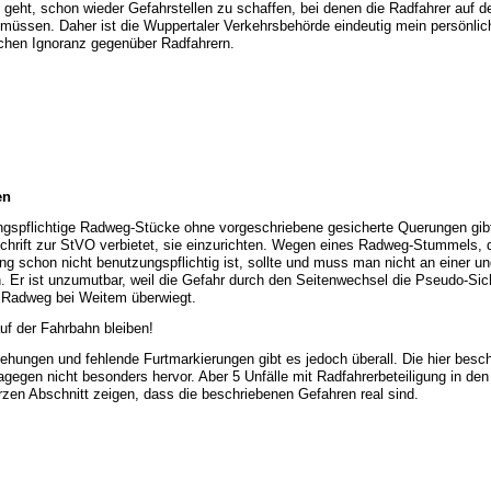
 geht, schon wieder Gefahrstellen zu schaffen, bei denen die Radfahrer auf d
 müssen. Daher ist die Wuppertaler Verkehrsbehörde eindeutig mein persönlic
hen Ignoranz gegenüber Radfahrern.
en
ngspflichtige Radweg-Stücke ohne vorgeschriebene gesicherte Querungen gibt
chrift zur StVO verbietet, sie einzurichten. Wegen eines Radweg-Stummels, 
 schon nicht benutzungspflichtig ist, sollte und muss man nicht an einer un
. Er ist unzumutbar, weil die Gefahr durch den Seitenwechsel die Pseudo-Sic
m Radweg bei Weitem überwiegt.
uf der Fahrbahn bleiben!
ehungen und fehlende Furtmarkierungen gibt es jedoch überall. Die hier besc
dagegen nicht besonders hervor. Aber 5 Unfälle mit Radfahrerbeteiligung in de
zen Abschnitt zeigen, dass die beschriebenen Gefahren real sind.