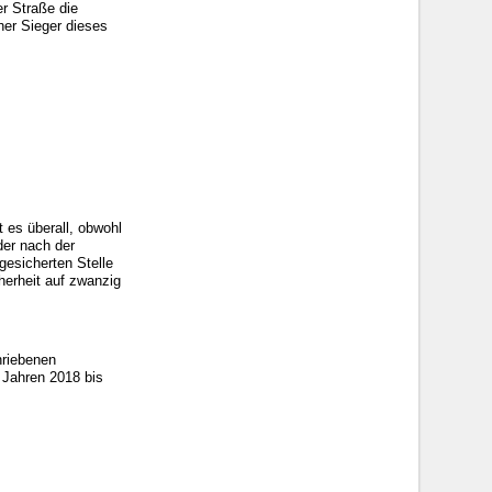
er Straße die
her Sieger dieses
 es überall, obwohl
der nach der
gesicherten Stelle
herheit auf zwanzig
hriebenen
n Jahren 2018 bis