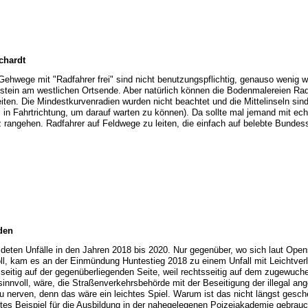
chardt
Gehwege mit "Radfahrer frei" sind nicht benutzungspflichtig, genauso wenig w
tein am westlichen Ortsende. Aber natürlich können die Bodenmalereien Rad
iten. Die Mindestkurvenradien wurden nicht beachtet und die Mittelinseln sind
 in Fahrtrichtung, um darauf warten zu können). Da sollte mal jemand mit ech
angehen. Radfahrer auf Feldwege zu leiten, die einfach auf belebte Bundess
den
eldeten Unfälle in den Jahren 2018 bis 2020. Nur gegenüber, wo sich laut Ope
l, kam es an der Einmündung Huntestieg 2018 zu einem Unfall mit Leichtverle
sseitig auf der gegenüberliegenden Seite, weil rechtsseitig auf dem zugewuche
 sinnvoll, wäre, die Straßenverkehrsbehörde mit der Beseitigung der illegal an
u nerven, denn das wäre ein leichtes Spiel. Warum ist das nicht längst gesc
es Beispiel für die Ausbildung in der nahegelegenen Poizeiakademie gebrauc