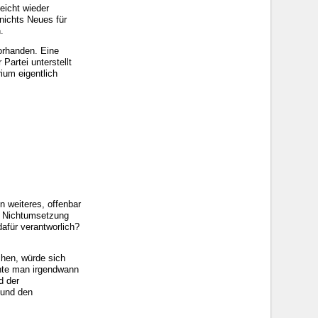
eicht wieder
nichts Neues für
.
orhanden. Eine
Partei unterstellt
ium eigentlich
n weiteres, offenbar
d Nichtumsetzung
dafür verantworlich?
chen, würde sich
hte man irgendwann
d der
 und den