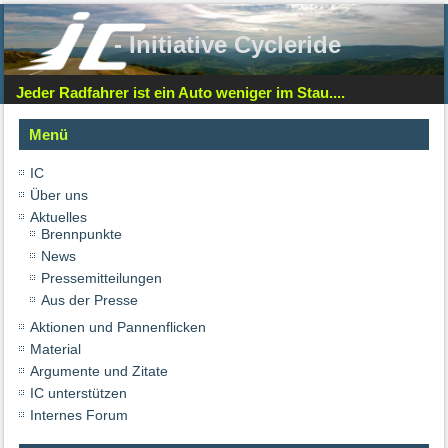
- Initiative Cycleride
Jeder Radfahrer ist ein Auto weniger im Stau....
Menü
IC
Über uns
Aktuelles
Brennpunkte
News
Pressemitteilungen
Aus der Presse
Aktionen und Pannenflicken
Material
Argumente und Zitate
IC unterstützen
Internes Forum