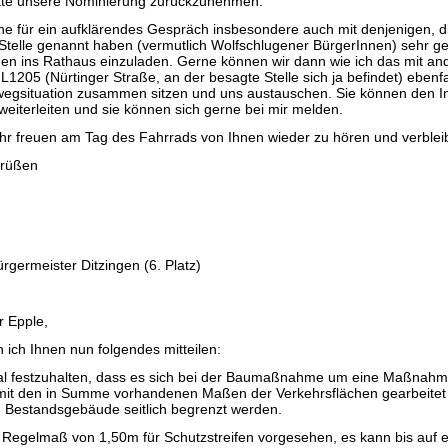
itte unsere Nominierung zurückzunehmen.
rne für ein aufklärendes Gespräch insbesondere auch mit denjenigen, di
Stelle genannt haben (vermutlich Wolfschlugener BürgerInnen) sehr ger
n ins Rathaus einzuladen. Gerne können wir dann wie ich das mit an
1205 (Nürtinger Straße, an der besagte Stelle sich ja befindet) ebenfa
wegsituation zusammen sitzen und uns austauschen. Sie können den Ini
weiterleiten und sie können sich gerne bei mir melden.
hr freuen am Tag des Fahrrads von Ihnen wieder zu hören und verblei
Grüßen
rgermeister Ditzingen (6. Platz)
r Epple,
 ich Ihnen nun folgendes mitteilen:
mal festzuhalten, dass es sich bei der Baumaßnahme um eine Maßnah
r mit den in Summe vorhandenen Maßen der Verkehrsflächen gearbeite
ch Bestandsgebäude seitlich begrenzt werden.
in Regelmaß von 1,50m für Schutzstreifen vorgesehen, es kann bis auf