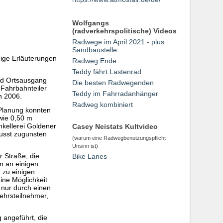
Wolfgangs
(radverkehrspolitische) Videos
Radwege im April 2021 - plus
Sandbaustelle
nige Erläuterungen
Radweg Ende
Teddy fährt Lastenrad
nd Ortsausgang
Die besten Radwegenden
 Fahrbahnteiler
Teddy im Fahrradanhänger
n 2006.
Radweg kombiniert
 Planung konnten
wie 0,50 m
nkellerei Goldener
Casey Neistats Kultvideo
usst zugunsten
(warum eine Radwegbenutzungspflicht
Unsinn ist)
 Straße, die
Bike Lanes
n an einigen
 zu einigen
ine Möglichkeit
 nur durch einen
ehrsteilnehmer,
 angeführt, die