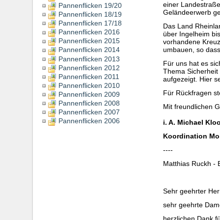
einer Landestraße
Pannenflicken 19/20
Geländeerwerb ges
Pannenflicken 18/19
Pannenflicken 17/18
Das Land Rheinlan
Pannenflicken 2016
über Ingelheim b
Pannenflicken 2015
vorhandene Kreuz
umbauen, so dass 
Pannenflicken 2014
Pannenflicken 2013
Für uns hat es si
Pannenflicken 2012
Thema Sicherheit s
Pannenflicken 2011
aufgezeigt. Hier 
Pannenflicken 2010
Für Rückfragen st
Pannenflicken 2009
Pannenflicken 2008
Mit freundlichen 
Pannenflicken 2007
Pannenflicken 2006
i. A. Michael Klo
Koordination Mo
----
Matthias Ruckh - 
Sehr geehrter Her
sehr geehrte Dam
herzlichen Dank f