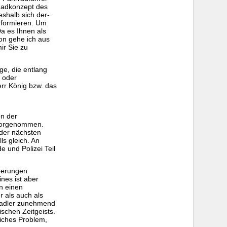
Radkonzept des
shalb sich der-
informieren. Um
Da es Ihnen als
on gehe ich aus
ir Sie zu
e, die entlang
t oder
rr König bzw. das
e
n der
 vorgenommen.
 der nächsten
s gleich. An
 und Polizei Teil
derungen
nes ist aber
n einen
r als auch als
Radler zunehmend
schen Zeitgeists.
liches Problem,