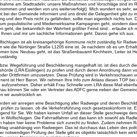
Teilnahme am Stadtradeln; unsere Maßnahmen und Vorschläge sind im 
nommen und werden von uns weiterverfolgt). Mich wundert es sehr, we
ht bei der Gemeinde informiert und uns direkt die Gelegenheit gibt zu 
g und den Preis nicht zu gefährden, sollte man eigentlich nichts tun. 
t um populistische und Medienwirksame Kampagnen geht, sondern dav
n geht, die bekanntlich der Wahrheit größter Feind sind…erlaube ich m
s Ihnen und mir um sachliche Informationen geht. Davon gehe ich aus.
schlugen ist als kreisangehörige Kommune nicht zuständig für Radweg
 wie die Nürtinger Straße L1205 eine ist. Je nachdem ob es um Erhal
en bzw. Neubau geht, ist das Straßenbauamt Kirchheim, Leiter ist He
zuständig.
 bzw. Wegeführung und Beschilderung mangelhaft ist, ist dies durch di
ehörde (LRA Esslingen) zu prüfen und durch deren Anordnung dann vo
oder Drittfirmen umzusetzen. Diese Prüfung wird in Verkehrsschauen
nent ist Herr Baron. Wir nehmen Ihre Info zum Anlass diesen TOP bei
 aufzunehmen. Daher erhält Frau Schnelle vom LRA diese Mail ebenfall
hau können Sie oder ein Vertreter des ADFC gerne neben der Gemeinde
 wir ausdrücklich an.
rden wir anregen eine Besichtigung aller Radwege und deren Beschil
rüfen zu lassen, ob die Verkehrsführung noch gesetzeskonform ist. Ei
igend für Sie. Wir haben keinen Unfall an dieser Stelle geschweige den
 in Wolfschlugen. Die Fahrradfahrer und das kann ich sowohl als Radle
 haben hier keine Probleme sich zurecht zu finden. Zudem nehmen 
chlag unabhängig von Radwegen. Das ist durchaus das Leben des politi
 notwendigen Prüfung der Stelle gibt es objektiv tatsächlich kein wirk