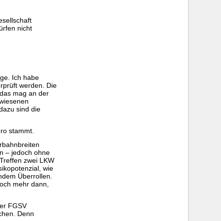
sellschaft
ürfen nicht
ge. Ich habe
rprüft werden. Die
r das mag an der
gewiesenen
dazu sind die
üro stammt.
hrbahnbreiten
n – jedoch ohne
. Treffen zwei LKW
ikopotenzial, wie
endem Überrollen.
 noch mehr dann,
 der FGSV
ichen. Denn