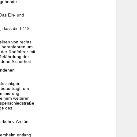
hgehende
 Das Ein- und
, dass die L419
einen von rechts
9 heranfahren um
 der Radfahrer mit
 Gefährdung der
dene Sicherheit.
bundenen
ksichtigen.
 beauftragt, um
ominierung
einem weiteren
Espenschiedstraße
nge des
rkehrs. An fünf
ersheim entlang