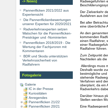
-> News)
Radwegefuhrten e
Beschilderungssys
Pannenflicken 2021/2022 aus
Der Zielverkehr de
Expertensicht
Ausfahren aus öst
Die Pannenflickenbewertungen
Bei aller Betrach
unserer Experten für 2020/2021
eine überörtliche
Radverkehrsexperten setzen
An den genannten 
Watschen für die Pannenflicken-
kommenden Radfahr
Preisträger und -Nominierten
einen Radfahrer, 
Pannenflicken 2018/2019 - Die
einer Radwegefuhr
Wertung der Fachjuroren mit
Radfahrer führen.
Kommentaren
Zum Zeitpunkt der
BDR und Skoda unterstützen
Nachteilen als di
Verkehrssicherheit von
Radfahrern
Allerdings muss m
Deshalb wurde zur
bestmögliche und 
Fotogalerie
stehende Radwege
Verfahren wird de
Galerie
überplant, da ein 
IC in der Presse
Radverkehrs dabei
Kuriositäten
Darüber hinaus pl
Anregendes
Stellen werden Mob
Pannenflicken 21/22
Pannenflicken 20/21
Eine Radwegeverb