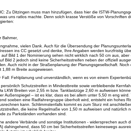
C: Zu Ditzingen muss man hinzufügen, dass hier die ISTW-Planungsge
 was uns ratlos machte. Denn solch krasse Verstöße von Vorschriften d
agierten:
r Bahmer,
lungnahme, vielen Dank. Auch für die Übersendung der Planungsunterla
ressen ins CC gesetzt und denke, Ihre Angaben werden kurzfristig übe
en auf Bild 1 der Nominierung sehen nicht wirklich nach 50 cm aus, abe
Auf Bild 2 jedoch sind keine Sicherheitsstreifen neben der offiziell aus
n. Auch nicht in der Straßenplanung der Planungsgesellschaft. Noch 
t 1,88 m Breite ausgewiesen.
er Fall: Fehlplanung und unverständlich, wenn es von einem Expertenb
h persönlich Schutzstreifen in Mindestbreite sowie verbleibende Kernfa
Da LKW Breiten von 2,55 m bzw. Tanklastzüge 2,60 m aufweisen könne
r Außenspiegel – ist es klar, dass es bei allem unter 5,50 m eng wird
end soeben eine Radfahrergruppe überholt wird, entsteht ein hohes Ris
 ausrechnen kann. Schlimmstenfalls kommt es zum Sturz mit anschließ
hutzstreifen, die keine Regelmaße von 1,50 m aufweisen und natürlich
nde zu Parkständen vorhanden sind.
che andere Verbände und sonstige Institutionen - widersprechen auch
A) dahingehend, dass 50 cm bei Sicherheitsstreifen keineswegs ausre