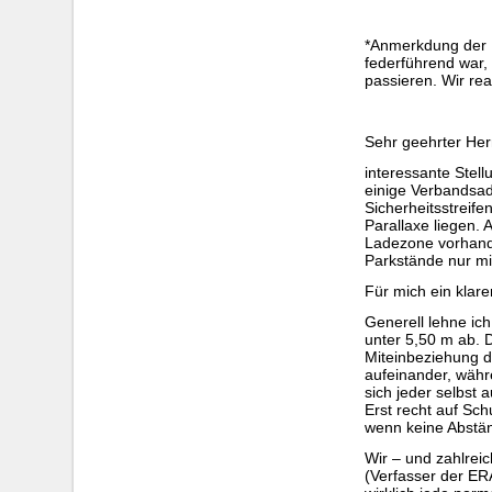
*Anmerkdung der I
federführend war,
passieren. Wir re
Sehr geehrter Her
interessante Stel
einige Verbandsad
Sicherheitsstreif
Parallaxe liegen. 
Ladezone vorhande
Parkstände nur mi
Für mich ein klar
Generell lehne ic
unter 5,50 m ab. 
Miteinbeziehung de
aufeinander, währ
sich jeder selbst
Erst recht auf Sc
wenn keine Abstä
Wir – und zahlrei
(Verfasser der ER