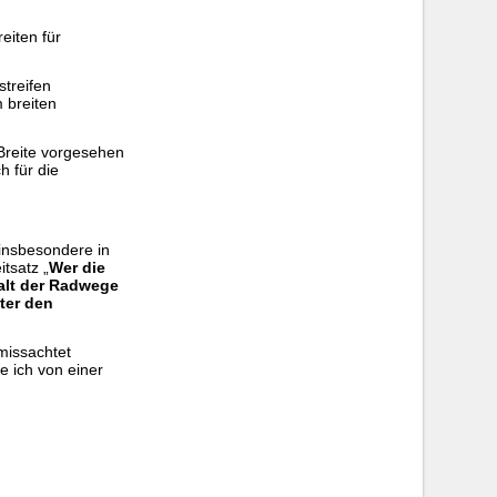
eiten für
treifen
 breiten
 Breite vorgesehen
h für die
 insbesondere in
tsatz „
Wer die
halt der Radwege
ter den
 missachtet
e ich von einer