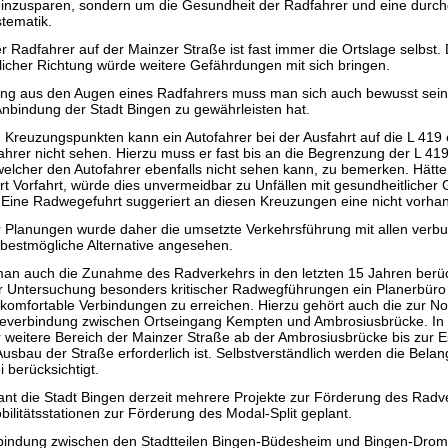
inzusparen, sondern um die Gesundheit der Radfahrer und eine durc
tematik.
r Radfahrer auf der Mainzer Straße ist fast immer die Ortslage selbst.
licher Richtung würde weitere Gefährdungen mit sich bringen.
tung aus den Augen eines Radfahrers muss man sich auch bewusst sein
 Anbindung der Stadt Bingen zu gewährleisten hat.
Kreuzungspunkten kann ein Autofahrer bei der Ausfahrt auf die L 419 
er nicht sehen. Hierzu muss er fast bis an die Begrenzung der L 41
welcher den Autofahrer ebenfalls nicht sehen kann, zu bemerken. Hätte
t Vorfahrt, würde dies unvermeidbar zu Unfällen mit gesundheitlicher
 Eine Radwegefuhrt suggeriert an diesen Kreuzungen eine nicht vorhan
 Planungen wurde daher die umsetzte Verkehrsführung mit allen ver
e bestmögliche Alternative angesehen.
an auch die Zunahme des Radverkehrs in den letzten 15 Jahren berüc
 Untersuchung besonders kritischer Radwegführungen ein Planerbüro
komfortable Verbindungen zu erreichen. Hierzu gehört auch die zur N
verbindung zwischen Ortseingang Kempten und Ambrosiusbrücke. In 
r weitere Bereich der Mainzer Straße ab der Ambrosiusbrücke bis zur 
Ausbau der Straße erforderlich ist. Selbstverständlich werden die Bela
 berücksichtigt.
ant die Stadt Bingen derzeit mehrere Projekte zur Förderung des Radve
ilitätsstationen zur Förderung des Modal-Split geplant.
indung zwischen den Stadtteilen Bingen-Büdesheim und Bingen-Drom