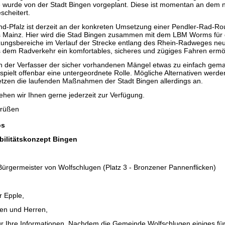
 wurde von der Stadt Bingen vorgeplant. Diese ist momentan an dem
cheitert.
d-Pfalz ist derzeit an der konkreten Umsetzung einer Pendler-Rad-Ro
is Mainz. Hier wird die Stad Bingen zusammen mit dem LBM Worms für
ungsbereiche im Verlauf der Strecke entlang des Rhein-Radweges ne
dem Radverkehr ein komfortables, sicheres und zügiges Fahren ermög
ch der Verfasser der sicher vorhandenen Mängel etwas zu einfach gema
pielt offenbar eine untergeordnete Rolle. Mögliche Alternativen werden
setzen die laufenden Maßnahmen der Stadt Bingen allerdings an.
ehen wir Ihnen gerne jederzeit zur Verfügung.
Grüßen
os
bilitätskonzept Bingen
Bürgermeister von Wolfschlugen (Platz 3 - Bronzener Pannenflicken)
r Epple,
en und Herren,
ür Ihre Informationen. Nachdem die Gemeinde Wolfschlugen einiges fü