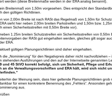
ert werden (diese Breitenmaße werden in der ERA analog benannt).
t ein Breitenmaß von 1,50m vorgesehen. Dies entspricht den Standardbr
h den gültigen Richtlinien.
 von 2,00m Breite ist nach RASt das Regelmaß von 1,50m für Schutzs
e ERA sieht hier neben 2,00m breiten Parkstreifen und 1,50m bzw. 1,25m
h einen Sicherheitsstreifen mit 0,50m Breite vor).
t neben 1.25m breiten Schutzstreifen ein Sicherheitsstreifen von 0,50m
eitenvorgaben der RASt gut eingehalten werden, gleiches gilt sogar auc
der ERA.
ktuell gültigen Planungsrichtlinien sind daher eingehalten.
h die „Nominierung“ für den Negativpreis daher nicht nachvollziehen –
n stehenden Ausführungen und den auf der Internetseite genannten Lei
9 und 45 StVO korrekt befolgt, sich um Sicherheit, Pflege und Er
 an die Verwaltungsvorschriften und ERA hält, wird sich nicht un
erfinden.“
weiterhin der Meinung sein, dass hier geltende Planungsrichtlinien grob
dankbar für einen konkretere Benennung des „Fehlers“. Ansonsten geh
minierung aus.
Grüßen