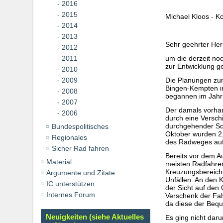
- 2016
- 2015
Michael Kloos - Ko
- 2014
- 2013
Sehr geehrter Her
- 2012
- 2011
um die derzeit no
zur Entwicklung g
- 2010
- 2009
Die Planungen zu
Bingen-Kempten in
- 2008
begannen im Jahr 
- 2007
Der damals vorhan
- 2006
durch eine Versch
durchgehender Sch
Bundespolitisches
Oktober wurden 2,
Regionales
des Radweges auf
Sicher Rad fahren
Bereits vor dem A
Material
meisten Radfahre
Kreuzungsbereiche
Argumente und Zitate
Unfällen. An den 
IC unterstützen
der Sicht auf den
Internes Forum
Verschenk der Fah
da diese der Beque
Neuigkeiten (siehe Aktuelles
Es ging nicht dar