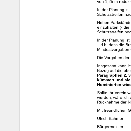
von 1,25 m reduzi
In der Planung is
Schutzstreifen nac
Neben Parkständen
einzuhalten (- di
Schutzstreifen noc
In der Planung is
– d.h. dass die Br
Mindestvorgaben 
Die Vorgaben der a
Insgesamt kann ic
Bezug auf die obe
Paragraphen 2, 3
kümmert und sich
Nominierten wied
Sollte Ihr Verein 
wurden, wäre ich 
Rücknahme der No
Mit freundlichen 
Ulrich Bahmer
Bürgermeister