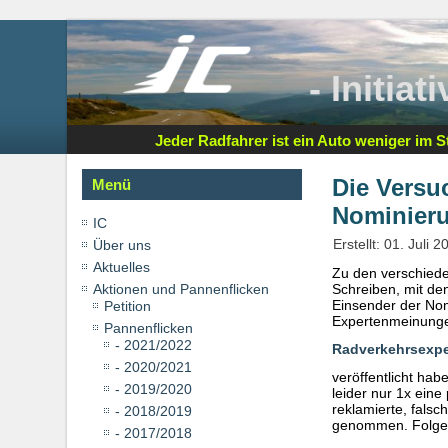
- Initia
Jeder Radfahrer ist ein Auto weniger im St
Die Versu
Menü
Nominier
IC
Erstellt: 01. Juli 2
Über uns
Aktuelles
Zu den verschiede
Aktionen und Pannenflicken
Schreiben, mit de
Einsender der Nom
Petition
Expertenmeinungen
Pannenflicken
- 2021/2022
Radverkehrsexper
- 2020/2021
veröffentlicht ha
- 2019/2020
leider nur 1x ein
reklamierte, fals
- 2018/2019
genommen. Folgen
- 2017/2018