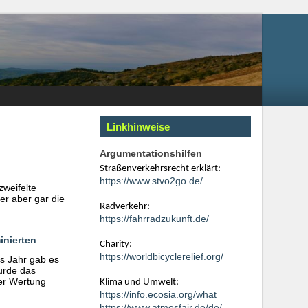
Linkhinweise
Argumentationshilfen
Straßenverkehrsrecht erklärt:
https://www.stvo2go.de/
zweifelte
er aber gar die
Radverkehr:
https://fahrradzukunft.de/
inierten
Charity:
https://worldbicyclerelief.org/
es Jahr gab es
urde das
der Wertung
Klima und Umwelt:
https://info.ecosia.org/what
https://www.atmosfair.de/de/