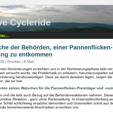
tive Cycleride
au....
che der Behörden, einer Pannenflicken-
ung zu entkommen
020
|
Drucken
|
E-Mail
nen Nominierungen erreichten uns in der Nominierungsphase teils ver
nen versucht wurde, die Problematik zu erläutern, herunterzuspielen od
inierung herabzuwürdigen. Dass sie damit daneben lagen, zeigen die
, die wir hier
ten setzen Watschen für die Pannenflicken-Preisträger und -nom
ben und die teils auch Bezug auf die Behördenreaktionen nahmen. Dies
e positive Reaktion - ganz ohne Rückmeldung. In Ursensollen/Amberg w
che Schild schlichtweg ersatzlos demontiert und Ursensollen somit aus 
de bemerkenswerte Anschreiben erreichten uns: