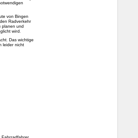
 notwendigen
ute von Bingen
 den Radverkehr
u planen und
licht wird.
cht. Das wichtige
 leider nicht
r Fahrradfahrer