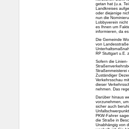
getan hat (u.a. 
Landkreises aufge
oder diejenige nic
nun die Nominierun
Lobbyverein nich
es Ihnen um Fakte
informieren, da e
Die Gemeinde Wolf
von Landesstraßen
Unterhaltsmaßnahm
RP Stuttgart u.E. 
Sofern die Linien-
Straßenverkehrsb
Straßenmeisterei 
Zuständiger Dezer
Verkehrsschau mit
dieser Verkehrssc
nehmen. Das regen
Darüber hinaus we
vorzunehmen, um p
sicher auch beruh
Unfallschwerpunkt
PKW-Fahrer sagen
die Straße in Bes
Unabhängig von der