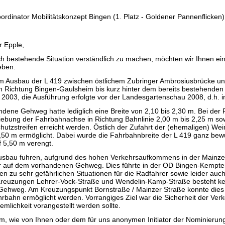
ordinator Mobilitätskonzept Bingen (1. Platz - Goldener Pannenflicken)
r Epple,
ch bestehende Situation verständlich zu machen, möchten wir Ihnen ei
eben.
m Ausbau der L 419 zwischen östlichem Zubringer Ambrosiusbrücke u
 Richtung Bingen-Gaulsheim bis kurz hinter dem bereits bestehenden
2003, die Ausführung erfolgte vor der Landesgartenschau 2008, d.h. i
dene Gehweg hatte lediglich eine Breite von 2,10 bis 2,30 m. Bei der
iebung der Fahrbahnachse in Richtung Bahnlinie 2,00 m bis 2,25 m so
utzstreifen erreicht werden. Östlich der Zufahrt der (ehemaligen) Wei
50 m ermöglicht. Dabei wurde die Fahrbahnbreite der L 419 ganz bew
 5,50 m verengt.
usbau fuhren, aufgrund des hohen Verkehrsaufkommens in der Mainzer
r auf dem vorhandenen Gehweg. Dies führte in der OD Bingen-Kempte
n zu sehr gefährlichen Situationen für die Radfahrer sowie leider auch
Kreuzungen Lehrer-Vock-Straße und Wendelin-Kamp-Straße besteht ke
 Gehweg. Am Kreuzungspunkt Bornstraße / Mainzer Straße konnte dies
rbahn ermöglicht werden. Vorrangiges Ziel war die Sicherheit der Verk
mlichkeit vorangestellt werden sollte.
um, wie von Ihnen oder dem für uns anonymen Initiator der Nominierung