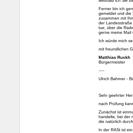
weshalb ich Sie b
Ferner bin ich ge
gemeldet und die 
zusammen mit Ihne
der Landesstraße L
tue, über die Rad
gerne meine Mail 
Ich würde mich se
mit freundlichen 
Matthias Ruckh
Bürgermeister
----
Ulrich Bahmer - Bü
Sehr geehrter Her
nach Prüfung kann
Zunächst ist ein
handelte, bei de
die natürlich dur
In der RASt ist e