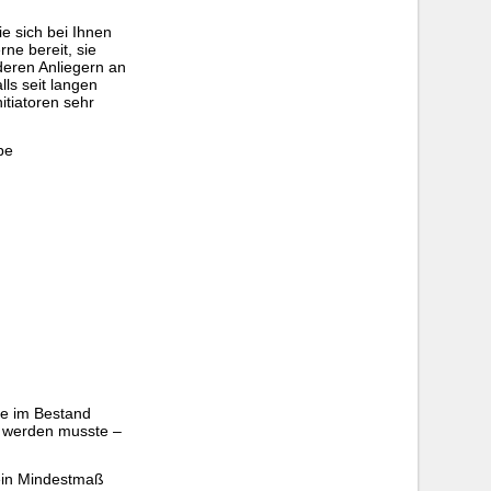
e sich bei Ihnen
ne bereit, sie
deren Anliegern an
lls seit langen
tiatoren sehr
be
me im Bestand
t werden musste –
 ein Mindestmaß