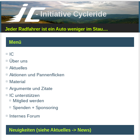
- Initiative Cycleride
Jeder Radfahrer ist ein Auto weniger im Stau....
Menü
IC
Über uns
Aktuelles
Aktionen und Pannenflicken
Material
Argumente und Zitate
IC unterstützen
Mitglied werden
Spenden + Sponsoring
Internes Forum
Neuigkeiten (siehe Aktuelles -> News)