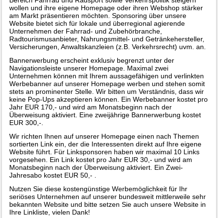
Bereich Fahrrad und Radsport sowie Verkehrspolitik steigern
wollen und ihre eigene Homepage oder ihren Webshop stärker
am Markt präsentieren möchten. Sponsoring über unsere
Website bietet sich für lokale und überregional agierende
Unternehmen der Fahrrad- und Zubehörbranche,
Radtourismusanbieter, Nahrungsmittel- und Getränkehersteller,
Versicherungen, Anwaltskanzleien (z.B. Verkehrsrecht) uvm. an.
Bannerwerbung erscheint exklusiv begrenzt unter der
Navigationsleiste unserer Homepage. Maximal zwei
Unternehmen können mit Ihrem aussagefähigen und verlinkten
Werbebanner auf unserer Homepage werben und stehen somit
stets an prominenter Stelle. Wir bitten um Verständnis, dass wir
keine Pop-Ups akzeptieren können. Ein Werbebanner kostet pro
Jahr EUR 170,- und wird am Monatsbeginn nach der
Überweisung aktiviert. Eine zweijährige Bannerwerbung kostet
EUR 300,-.
Wir richten Ihnen auf unserer Homepage einen nach Themen
sortierten Link ein, der die Interessenten direkt auf Ihre eigene
Website führt. Für Linksponsoren haben wir maximal 10 Links
vorgesehen. Ein Link kostet pro Jahr EUR 30,- und wird am
Monatsbeginn nach der Überweisung aktiviert. Ein Zwei-
Jahresabo kostet EUR 50,- .
Nutzen Sie diese kostengünstige Werbemöglichkeit für Ihr
seriöses Unternehmen auf unserer bundesweit mittlerweile sehr
bekannten Website und bitte setzen Sie auch unsere Website in
Ihre Linkliste, vielen Dank!