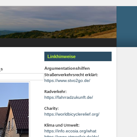
Linkhinweise
Argumentationshilfen
_s
Straßenverkehrsrecht erklärt:
https://www.stvo2go.de/
Radverkehr:
https://fahrradzukunft.de/
Charity:
https://worldbicyclerelief.org/
Klima und Umwelt:
https://info.ecosia.org/what
https://www.atmosfair.de/de/