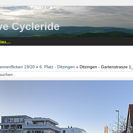
tive Cycleride
au....
annenflicken 19/20
»
6. Platz - Ditzingen
» Ditzingen - Gartenstrasze 1