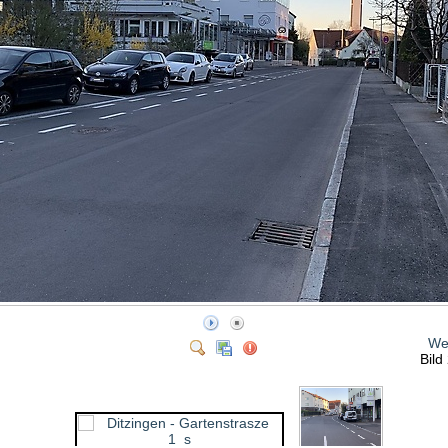
We
Bild