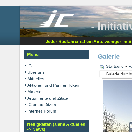
- Initia
Jeder Radfahrer ist ein Auto weniger im St
Menü
Galerie
IC
Startseite
»
P
Über uns
Aktuelles
Aktionen und Pannenflicken
Material
Argumente und Zitate
IC unterstützen
Internes Forum
Neuigkeiten (siehe Aktuelles
-> News)