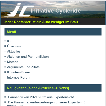
- Initiative Cycleride
Jeder Radfahrer ist ein Auto weniger im Stau....
Menü
IC
Über uns
Aktuelles
Aktionen und Pannenflicken
Material
Argumente und Zitate
IC unterstützen
Internes Forum
Neuigkeiten (siehe Aktuelles -> News)
Pannenflicken 2021/2022 aus Expertensicht
Die Pannenflickenbewertungen unserer Experten für