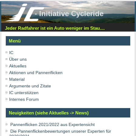
- Initiative Cycleride
Jeder Radfahrer ist ein Auto weniger im Stau....
Menü
IC
Über uns
Aktuelles
Aktionen und Pannenflicken
Material
Argumente und Zitate
IC unterstützen
Internes Forum
Neuigkeiten (siehe Aktuelles -> News)
Pannenflicken 2021/2022 aus Expertensicht
Die Pannenflickenbewertungen unserer Experten für