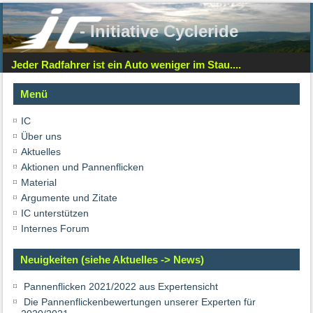
- Initiative Cycleride
Jeder Radfahrer ist ein Auto weniger im Stau....
Menü
IC
Über uns
Aktuelles
Aktionen und Pannenflicken
Material
Argumente und Zitate
IC unterstützen
Internes Forum
Neuigkeiten (siehe Aktuelles -> News)
Pannenflicken 2021/2022 aus Expertensicht
Die Pannenflickenbewertungen unserer Experten für