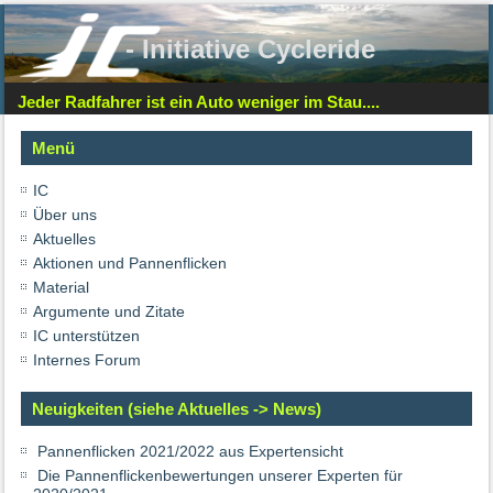
- Initiative Cycleride
Jeder Radfahrer ist ein Auto weniger im Stau....
Menü
IC
Über uns
Aktuelles
Aktionen und Pannenflicken
Material
Argumente und Zitate
IC unterstützen
Internes Forum
Neuigkeiten (siehe Aktuelles -> News)
Pannenflicken 2021/2022 aus Expertensicht
Die Pannenflickenbewertungen unserer Experten für