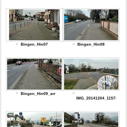
Bingen_Hin07
Bingen_Hin08
Bingen_Hin09_arr
IMG_20141204_115732_ed