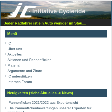
- Initiative Cycleride
Jeder Radfahrer ist ein Auto weniger im Stau....
Menü
IC
Über uns
Aktuelles
Aktionen und Pannenflicken
Material
Argumente und Zitate
IC unterstützen
Internes Forum
Neuigkeiten (siehe Aktuelles -> News)
Pannenflicken 2021/2022 aus Expertensicht
Die Pannenflickenbewertungen unserer Experten für