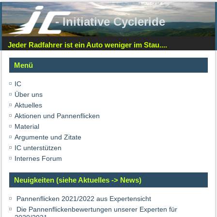
- Initiative Cycleride
Jeder Radfahrer ist ein Auto weniger im Stau....
Menü
IC
Über uns
Aktuelles
Aktionen und Pannenflicken
Material
Argumente und Zitate
IC unterstützen
Internes Forum
Neuigkeiten (siehe Aktuelles -> News)
Pannenflicken 2021/2022 aus Expertensicht
Die Pannenflickenbewertungen unserer Experten für