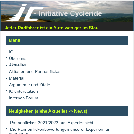
- Initiative Cycleride
Jeder Radfahrer ist ein Auto weniger im Stau....
Menü
IC
Über uns
Aktuelles
Aktionen und Pannenflicken
Material
Argumente und Zitate
IC unterstützen
Internes Forum
Neuigkeiten (siehe Aktuelles -> News)
Pannenflicken 2021/2022 aus Expertensicht
Die Pannenflickenbewertungen unserer Experten für