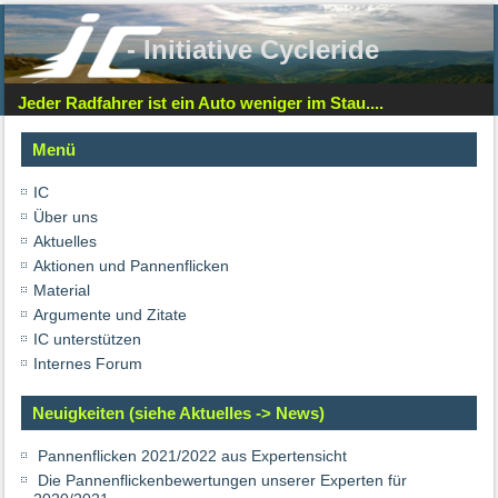
- Initiative Cycleride
Jeder Radfahrer ist ein Auto weniger im Stau....
Menü
IC
Über uns
Aktuelles
Aktionen und Pannenflicken
Material
Argumente und Zitate
IC unterstützen
Internes Forum
Neuigkeiten (siehe Aktuelles -> News)
Pannenflicken 2021/2022 aus Expertensicht
Die Pannenflickenbewertungen unserer Experten für