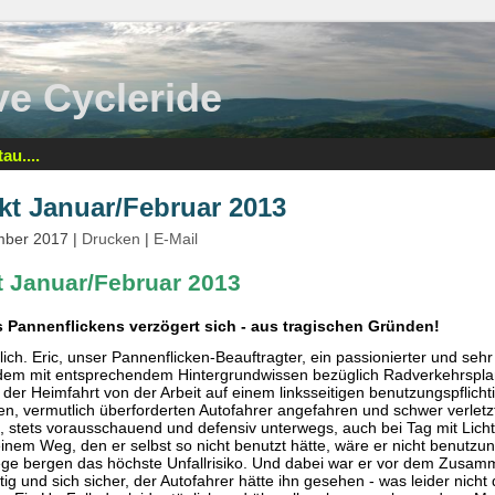
tive Cycleride
au....
t Januar/Februar 2013
ember 2017
|
Drucken
|
E-Mail
 Januar/Februar 2013
 Pannenflickens verzögert sich - aus tragischen Gründen!
blich. Eric, unser Pannenflicken-Beauftragter, ein passionierter und seh
dem mit entsprechendem Hintergrundwissen bezüglich Radverkehrsplan
f der Heimfahrt von der Arbeit auf einem linksseitigen benutzungspflic
, vermutlich überforderten Autofahrer angefahren und schwer verletz
, stets vorausschauend und defensiv unterwegs, auch bei Tag mit Licht 
inem Weg, den er selbst so nicht benutzt hätte, wäre er nicht benutzun
ege bergen das höchste Unfallrisiko. Und dabei war er vor dem Zusa
ig und sich sicher, der Autofahrer hätte ihn gesehen - was leider nicht 