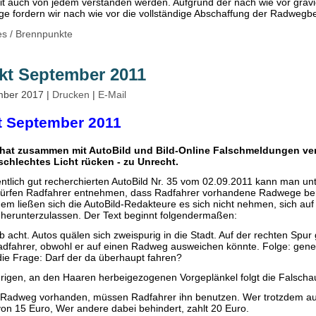
it auch von jedem verstanden werden. Aufgrund der nach wie vor gra
e fordern wir nach wie vor die vollständige Abschaffung der Radwegbe
es
/
Brennpunkte
kt September 2011
ember 2017
|
Drucken
|
E-Mail
 September 2011
 hat zusammen mit AutoBild und Bild-Online Falschmeldungen verö
 schlechtes Licht rücken - zu Unrecht.
entlich gut recherchierten AutoBild Nr. 35 vom 02.09.2011 kann man un
dürfen Radfahrer entnehmen, dass Radfahrer vorhandene Radwege b
dem ließen sich die AutoBild-Redakteure es sich nicht nehmen, sich auf
herunterzulassen. Der Text beginnt folgendermaßen:
b acht. Autos quälen sich zweispurig in die Stadt. Auf der rechten Spur 
Radfahrer, obwohl er auf einen Radweg ausweichen könnte. Folge: gener
ie Frage: Darf der da überhaupt fahren?
rigen, an den Haaren herbeigezogenen Vorgeplänkel folgt die Falscha
n Radweg vorhanden, müssen Radfahrer ihn benutzen. Wer trotzdem auf
t von 15 Euro, Wer andere dabei behindert, zahlt 20 Euro.