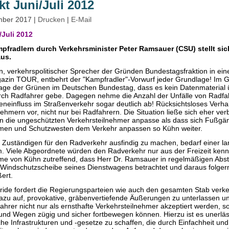
t Juni/Juli 2012
ember 2017
|
Drucken
|
E-Mail
Juli 2012
fradlern durch Verkehrsminister Peter Ramsauer (CSU) stellt sic
aus.
, verkehrspolitischer Sprecher der Gründen Bundestagsfraktion in ein
in TOUR, entbehrt der "Kampfradler"-Vorwurf jeder Grundlage! Im Ge
frage der Grünen im Deutschen Bundestag, dass es kein Datenmateria
ch Radfahrer gebe. Dagegen nehme die Anzahl der Unfälle von Radfa
eneinfluss im Straßenverkehr sogar deutlich ab! Rücksichtsloses Verha
nehmern vor, nicht nur bei Radfahrern. Die Situation ließe sich eher ve
an die ungeschützten Verkehrsteilnehmer anpasse als dass sich Fußgä
lmen und Schutzwesten dem Verkehr anpassen so Kühn weiter.
e Zuständigen für den Radverkehr ausfindig zu machen, bedarf einer l
Viele Abgeordnete würden den Radverkehr nur aus der Freizeit kenne
me von Kühn zutreffend, dass Herr Dr. Ramsauer in regelmäßigen Ab
 Windschutzscheibe seines Dienstwagens betrachtet und daraus folgern
ert.
leride fordert die Regierungsparteien wie auch den gesamten Stab verke
dazu auf, provokative, gräbenvertiefende Äußerungen zu unterlassen u
ahrer nicht nur als ernsthafte Verkehrsteilnehmer akzeptiert werden, s
 und Wegen zügig und sicher fortbewegen können. Hierzu ist es unerläs
he Infrastrukturen und -gesetze zu schaffen, die durch Einfachheit und