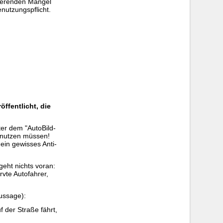
vierenden Mängel
nutzungspflicht.
ffentlicht, die
ter dem "AutoBild-
enutzen müssen!
 ein gewisses Anti-
geht nichts voran:
vte Autofahrer,
ussage):
 der Straße fährt,