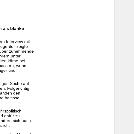
h als blanke
em Interview mit
genteil zeigte
l über zunehmende
hrern unter
lten käme bei
rbessern, wenn
nger und
angen Suche auf
n. Folgerichtig
ständen den
d haltlose
hrspolitisch
nd dafür zu
ondern sich auch
slich,