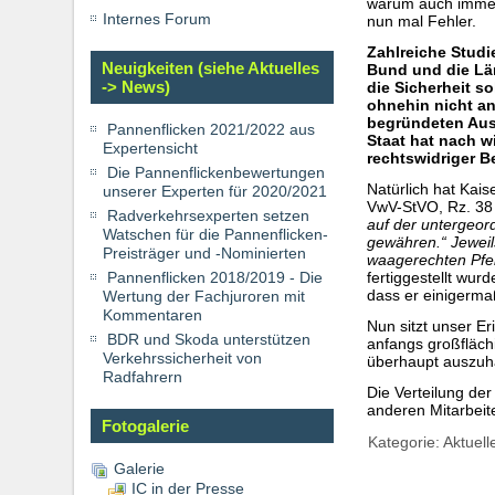
warum auch immer.
Internes Forum
nun mal Fehler.
Zahlreiche Studi
Neuigkeiten (siehe Aktuelles
Bund und die Län
-> News)
die Sicherheit s
ohnehin nicht an
begründeten Aus
Pannenflicken 2021/2022 aus
Staat hat nach 
Expertensicht
rechtswidriger 
Die Pannenflickenbewertungen
Natürlich hat Kai
unserer Experten für 2020/2021
VwV-StVO, Rz. 3
Radverkehrsexperten setzen
auf der untergeor
Watschen für die Pannenflicken-
gewähren.“ Jeweil
Preisträger und -Nominierten
waagerechten Pfe
Pannenflicken 2018/2019 - Die
fertiggestellt wur
dass er einigermaß
Wertung der Fachjuroren mit
Kommentaren
Nun sitzt unser E
BDR und Skoda unterstützen
anfangs großfläch
Verkehrssicherheit von
überhaupt auszuha
Radfahrern
Die Verteilung de
anderen Mitarbeite
Fotogalerie
Kategorie:
Aktuell
Galerie
IC in der Presse