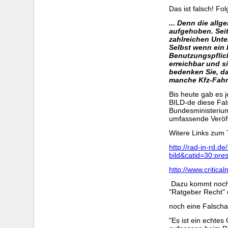
Das ist falsch! F
... Denn die all
aufgehoben. Sei
zahlreichen Unte
Selbst wenn ein 
Benutzungspflich
erreichbar und si
bedenken Sie, da
manche Kfz-Fahr
Bis heute gab es j
BILD-de diese Fal
Bundesministerium
umfassende Veröff
Witere Links zum
http://rad-in-rd.
bild&catid=30:pre
http://www.critic
Dazu kommt noch, 
"Ratgeber Recht" 
noch eine Falscha
"Es ist ein echte