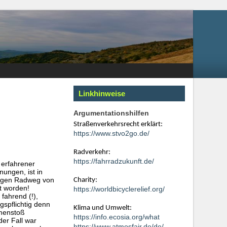
Linkhinweise
Argumentationshilfen
Straßenverkehrsrecht erklärt:
https://www.stvo2go.de/
Radverkehr:
https://fahrradzukunft.de/
r erfahrener
ungen, ist in
htigen Radweg von
Charity:
t worden!
https://worldbicyclerelief.org/
fahrend (!),
gspflichtig denn
Klima und Umwelt:
mmenstoß
https://info.ecosia.org/what
der Fall war
https://www.atmosfair.de/de/