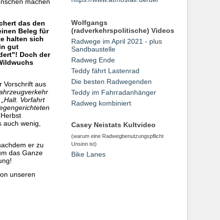
 Menschen machen
Wolfgangs
schert das den
(radverkehrspolitische) Videos
einen Beleg für
e halten sich
Radwege im April 2021 - plus
in gut
Sandbaustelle
ert"! Doch der
Radweg Ende
 Wildwuchs
Teddy fährt Lastenrad
Die besten Radwegenden
 Vorschrift aus
Fahrzeugverkehr
Teddy im Fahrradanhänger
Halt. Vorfahrt
Radweg kombiniert
gegengerichteten
 Herbst
es auch wenig,
Casey Neistats Kultvideo
(warum eine Radwegbenutzungspflicht
 nachdem er zu
Unsinn ist)
 um das Ganze
Bike Lanes
ung!
 von unseren