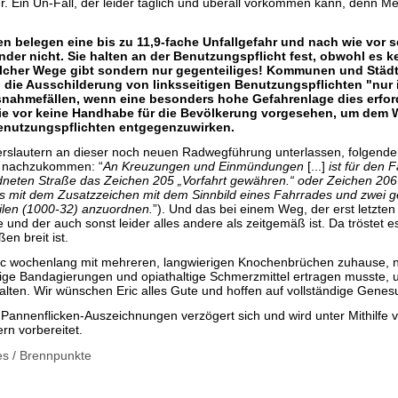
 Ein Un-Fall, der leider täglich und überall vorkommen kann, denn
en belegen eine bis zu 11,9-fache Unfallgefahr und nach wie vor 
der nicht. Sie halten an der Benutzungspflicht fest, obwohl es k
olcher Wege gibt sondern nur gegenteiliges! Kommunen und Städt
 die Ausschilderung von linksseitigen Benutzungspflichten "nur 
nahmefällen, wenn eine besonders hohe Gefahrenlage dies erford
wie vor keine Handhabe für die Bevölkerung vorgesehen, um dem
Benutzungspflichten entgegenzuwirken.
serslautern an dieser noch neuen Radwegführung unterlassen, folgender
8 nachzukommen: “
An Kreuzungen und Einmündungen
[...]
ist für den 
dneten Straße das Zeichen 205 „Vorfahrt gewähren.“ oder Zeichen 206 „
s mit dem Zusatzzeichen mit dem Sinnbild eines Fahrrades und zwei 
ilen (1000-32) anzuordnen.
”). Und das bei einem Weg, der erst letzten
de und der auch sonst leider alles andere als zeitgemäß ist. Da tröstet 
en breit ist.
ric wochenlang mit mehreren, langwierigen Knochenbrüchen zuhause,
ige Bandagierungen und opiathaltige Schmerzmittel ertragen musste,
lten. Wir wünschen Eric alles Gute und hoffen auf vollständige Genes
r Pannenflicken-Auszeichnungen verzögert sich und wird unter Mithilfe
rn vorbereitet.
es
/
Brennpunkte