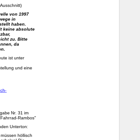
Ausschnitt)
elle von 1997
wege in
tellt haben.
t keine absolute
zbar,
icht zu. Bitte
önnen, da
en.
ute ist unter
tellung und eine
rch-
gabe Nr. 31 im
: "Fahrrad-Rambos"
nden Unterton:
 müssen höllisch