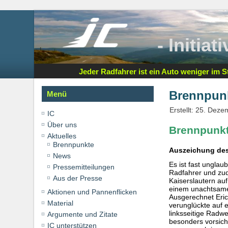
- Initia
Jeder Radfahrer ist ein Auto weniger im St
Brennpunk
Menü
Erstellt: 25. Dez
IC
Über uns
Brennpunkt
Aktuelles
Brennpunkte
Auszeichung des
News
Es ist fast unglau
Pressemitteilungen
Radfahrer und zu
Aus der Presse
Kaiserslautern au
einem unachtsamen
Aktionen und Pannenflicken
Ausgerechnet Eric
Material
verunglückte auf e
linksseitige Radw
Argumente und Zitate
besonders vorsicht
IC unterstützen