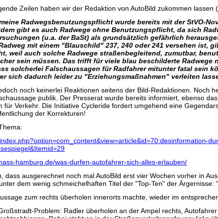
olgende Zeilen haben wir der Redaktion von AutoBild zukommen lassen (
gemeine Radwegsbenutzungspflicht wurde bereits mit der StVO-Nov
tdem gibt es auch Radwege ohne Benutzungspflicht, da sich Rad
rsuchungen (u.a. der BaSt) als grundsätzlich gefährlich herausges
Radweg mit einem "Blauschild" 237, 240 oder 241 versehen ist, gil
t, weil auch solche Radwege straßenbegleitend, zumutbar, benut
cher sein müssen. Das trifft für viele blau beschilderte Radwege n
ss solcherlei Falschaussagen für Radfahrer mitunter fatal sein k
er sich dadurch leider zu "Erziehungsmaßnahmen" verleiten lass
edoch noch keinerlei Reaktionen seitens der Bild-Redaktionen. Noch he
schaussage publik. Der Presserat wurde bereits informiert, ebenso das
 für Verkehr. Die Initiative Cycleride fordert umgehend eine Gegendars
entlichung der Korrekturen!
 Thema:
de/index.php?option=com_content&view=article&id=70:desinformation-du
ssespiegel&Itemid=29
almass-hamburg.de/was-durfen-autofahrer-sich-alles-erlauben/
dass ausgerechnet noch mal AutoBild erst vier Wochen vorher in Aus
unter dem wenig schmeichelhaften Titel der "Top-Ten" der Ärgernisse
ussage zum rechts überholen innerorts machte, wieder im entspreche
s Großstradt-Problem: Radler überholen an der Ampel rechts, Autofahrer